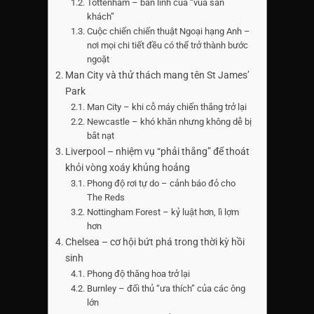
Tottenham – bản lĩnh của “vua sân
khách”
Cuộc chiến chiến thuật Ngoại hạng Anh –
nơi mọi chi tiết đều có thể trở thành bước
ngoặt
Man City và thử thách mang tên St James’
Park
Man City – khi cỗ máy chiến thắng trở lại
Newcastle – khó khăn nhưng không dễ bị
bắt nạt
Liverpool – nhiệm vụ “phải thắng” để thoát
khỏi vòng xoáy khủng hoảng
Phong độ rơi tự do – cảnh báo đỏ cho
The Reds
Nottingham Forest – kỷ luật hơn, lì lợm
hơn
Chelsea – cơ hội bứt phá trong thời kỳ hồi
sinh
Phong độ thăng hoa trở lại
Burnley – đối thủ “ưa thích” của các ông
lớn