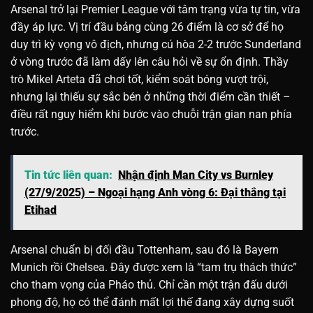
Arsenal trở lại Premier League với tâm trạng vừa tự tin, vừa
đầy áp lực. Vị trí đầu bảng cùng 26 điểm là cơ sở để họ
duy trì kỳ vọng vô địch, nhưng cú hòa 2-2 trước Sunderland
ở vòng trước đã làm dấy lên câu hỏi về sự ổn định. Thầy
trò Mikel Arteta đã chơi tốt, kiểm soát bóng vượt trội,
nhưng lại thiếu sự sắc bén ở những thời điểm cần thiết –
điều rất nguy hiểm khi bước vào chuỗi trận gian nan phía
trước.
Tin tức liên quan:
Nhận định Man City vs Burnley
(27/9/2025) – Ngoại hạng Anh vòng 6: Đại thắng tại
Etihad
Arsenal chuẩn bị đối đầu Tottenham, sau đó là Bayern
Munich rồi Chelsea. Đây được xem là “tam trụ thách thức”
cho tham vọng của Pháo thủ. Chỉ cần một trận đấu dưới
phong độ, họ có thể đánh mất lợi thế đang xây dựng suốt