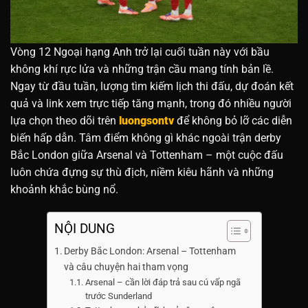
Vòng 12 Ngoại hạng Anh trở lại cuối tuần này với bầu
không khí rực lửa và những trận cầu mang tính bản lề.
Ngay từ đầu tuần, lượng tìm kiếm lịch thi đấu, dự đoán kết
quả và link xem trực tiếp tăng mạnh, trong đó nhiều người
lựa chọn theo dõi trên
luongsontv
để không bỏ lỡ các diễn
biến hấp dẫn. Tâm điểm không gì khác ngoài trận derby
Bắc London giữa Arsenal và Tottenham – một cuộc đấu
luôn chứa đựng sự thù địch, niềm kiêu hãnh và những
khoảnh khắc bùng nổ.
NỘI DUNG
Derby Bắc London: Arsenal – Tottenham
và câu chuyện hai tham vọng
Arsenal – cần lời đáp trả sau cú vấp ngã
trước Sunderland