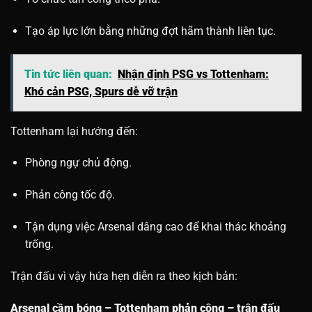
Tạo áp lực lớn bằng những đợt hãm thành liên tục.
Tin tức liên quan:
Nhận định PSG vs Tottenham:
Khó cản PSG, Spurs dễ vỡ trận
Tottenham lại hướng đến:
Phòng ngự chủ động.
Phản công tốc độ.
Tận dụng việc Arsenal dâng cao để khai thác khoảng
trống.
Trận đấu vì vậy hứa hẹn diễn ra theo kịch bản:
Arsenal cầm bóng – Tottenham phản công – trận đấu