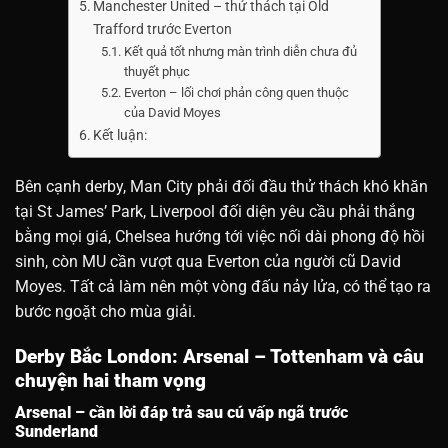
Manchester United – thử thách tại Old
Trafford trước Everton
Kết quả tốt nhưng màn trình diễn chưa đủ
thuyết phục
Everton – lối chơi phản công quen thuộc
của David Moyes
Kết luận:
Bên cạnh derby, Man City phải đối đầu thử thách khó khăn
tại St James’ Park, Liverpool đối diện yêu cầu phải thắng
bằng mọi giá, Chelsea hướng tới việc nối dài phong độ hồi
sinh, còn MU cần vượt qua Everton của người cũ David
Moyes. Tất cả làm nên một vòng đấu nảy lửa, có thể tạo ra
bước ngoặt cho mùa giải.
Derby Bắc London: Arsenal – Tottenham và câu
chuyện hai tham vọng
Arsenal – cần lời đáp trả sau cú vấp ngã trước
Sunderland