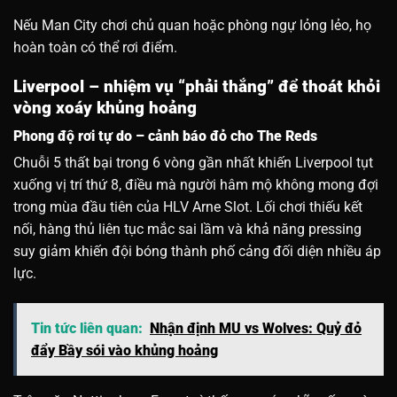
Nếu Man City chơi chủ quan hoặc phòng ngự lỏng lẻo, họ
hoàn toàn có thể rơi điểm.
Liverpool – nhiệm vụ “phải thắng” để thoát khỏi
vòng xoáy khủng hoảng
Phong độ rơi tự do – cảnh báo đỏ cho The Reds
Chuỗi 5 thất bại trong 6 vòng gần nhất khiến Liverpool tụt
xuống vị trí thứ 8, điều mà người hâm mộ không mong đợi
trong mùa đầu tiên của HLV Arne Slot. Lối chơi thiếu kết
nối, hàng thủ liên tục mắc sai lầm và khả năng pressing
suy giảm khiến đội bóng thành phố cảng đối diện nhiều áp
lực.
Tin tức liên quan:
Nhận định MU vs Wolves: Quỷ đỏ
đẩy Bầy sói vào khủng hoảng