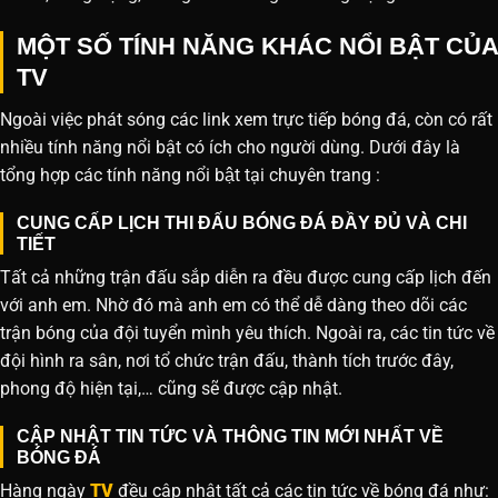
MỘT SỐ TÍNH NĂNG KHÁC NỔI BẬT CỦA
TV
Ngoài việc phát sóng các link xem trực tiếp bóng đá, còn có rất
nhiều tính năng nổi bật có ích cho người dùng. Dưới đây là
tổng hợp các tính năng nổi bật tại chuyên trang :
CUNG CẤP LỊCH THI ĐẤU BÓNG ĐÁ ĐẦY ĐỦ VÀ CHI
TIẾT
Tất cả những trận đấu sắp diễn ra đều được cung cấp lịch đến
với anh em. Nhờ đó mà anh em có thể dễ dàng theo dõi các
trận bóng của đội tuyển mình yêu thích. Ngoài ra, các tin tức về
đội hình ra sân, nơi tổ chức trận đấu, thành tích trước đây,
phong độ hiện tại,… cũng sẽ được cập nhật.
CẬP NHẬT TIN TỨC VÀ THÔNG TIN MỚI NHẤT VỀ
BÓNG ĐÁ
Hàng ngày
TV
đều cập nhật tất cả các tin tức về bóng đá như: