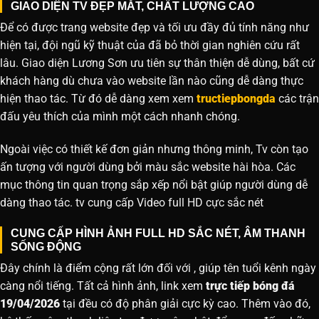
GIAO DIỆN TV ĐẸP MẮT, CHẤT LƯỢNG CAO
Để có được trang website đẹp và tối ưu đầy đủ tính năng như
hiện tại, đội ngũ kỹ thuật của đã bỏ thời gian nghiên cứu rất
lâu. Giao diện Lương Sơn ưu tiên sự thân thiện dễ dùng, bất cứ
khách hàng dù chưa vào website lần nào cũng dễ dàng thực
hiện thao tác. Từ đó dễ dàng xem xem
tructiepbongda
các trận
đấu yêu thích của mình một cách nhanh chóng.
Ngoài việc có thiết kế đơn giản nhưng thông minh, Tv còn tạo
ấn tượng với người dùng bởi màu sắc website hài hòa. Các
mục thông tin quan trọng sắp xếp nổi bật giúp người dùng dễ
dàng thao tác. tv cung cấp Video full HD cực sắc nét
CUNG CẤP HÌNH ẢNH FULL HD SẮC NÉT, ÂM THANH
SỐNG ĐỘNG
Đây chính là điểm cộng rất lớn đối với , giúp tên tuổi kênh ngày
càng nổi tiếng. Tất cả hình ảnh, link xem
trực tiếp bóng đá
19/04/2026
tại đều có độ phân giải cực kỳ cao. Thêm vào đó,