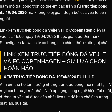
tuyến đáng tin cậy, anh em có thể tìm đến
Tv
.
Tại đây anh em
hâm mộ trái bóng tròn có thể em các trận đấu
trực tiếp bóng
đá 19/04/2026
mà không lo bị gián đoạn bởi các yếu tố bên
ngoài.
Link xem trực tiếp bóng đá
Vejle
vs
FC Copenhagen
diễn ra
vào lúc 16:00 ngày 19/04/2026 thuộc giải đấu Denmark
Superligaen tại website
có trang chủ chính thức không bị chặn.
LINK XEM TRỰC TIẾP BÓNG ĐÁ VEJLE
VÀ FC COPENHAGEN – SỰ LỰA CHỌN
HOÀN HẢO
XEM TRỰC TIẾP BÓNG ĐÁ 19/04/2026 FULL HD
Anh em tha hồ tận hưởng những trận đấu bóng mới nhất tại TV
một cách mượt mà nhất. Nhờ áp dụng công nghệ hiện đại nhất,
đường truyền tại được cập nhật liên tục để hạn chế tình trạng
giật lag, quá tải.