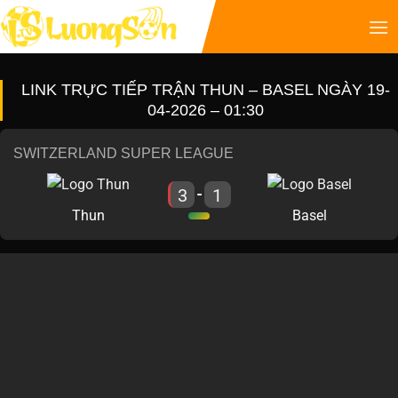
LINK TRỰC TIẾP TRẬN THUN – BASEL NGÀY 19-
04-2026 – 01:30
SWITZERLAND SUPER LEAGUE
3
1
-
Thun
Basel