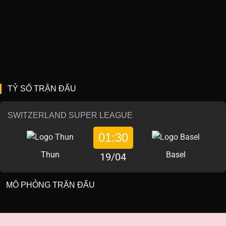
TỶ SỐ TRẬN ĐẤU
SWITZERLAND SUPER LEAGUE
01:30
Thun
Basel
19/04
MÔ PHỎNG TRẬN ĐẤU