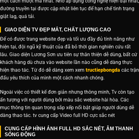
một cách mượt mà nhất. Nhờ áp dụng công nghệ hiện đại nhất,
đường truyền tại được cập nhật liên tục để hạn chế tình trạng
giật lag, quá tải.
GIAO DIỆN TV ĐẸP MẮT, CHẤT LƯỢNG CAO
Để có được trang website đẹp và tối ưu đầy đủ tính năng như
hiện tại, đội ngũ kỹ thuật của đã bỏ thời gian nghiên cứu rất
lâu. Giao diện Lương Sơn ưu tiên sự thân thiện dễ dùng, bất cứ
khách hàng dù chưa vào website lần nào cũng dễ dàng thực
hiện thao tác. Từ đó dễ dàng xem xem
tructiepbongda
các trận
đấu yêu thích của mình một cách nhanh chóng.
Ngoài việc có thiết kế đơn giản nhưng thông minh, Tv còn tạo
ấn tượng với người dùng bởi màu sắc website hài hòa. Các
mục thông tin quan trọng sắp xếp nổi bật giúp người dùng dễ
dàng thao tác. tv cung cấp Video full HD cực sắc nét
CUNG CẤP HÌNH ẢNH FULL HD SẮC NÉT, ÂM THANH
SỐNG ĐỘNG