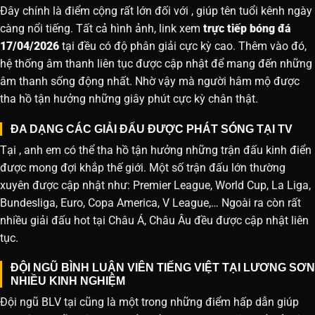
Đây chính là điểm cộng rất lớn đối với , giúp tên tuổi kênh ngày
càng nổi tiếng. Tất cả hình ảnh, link xem
trực tiếp bóng đá
17/04/2026
tại đều có độ phân giải cực kỳ cao. Thêm vào đó,
hệ thống âm thanh liên tục được cập nhật để mang đến những
âm thanh sống động nhất. Nhờ vậy mà người hâm mộ được
tha hồ tận hưởng những giây phút cực kỳ chân thật.
ĐA DẠNG CÁC GIẢI ĐẤU ĐƯỢC PHÁT SÓNG TẠI TV
Tại , anh em có thể tha hồ tận hưởng những trận đấu kinh điển
được mong đợi khắp thế giới. Một số trận đấu lớn thường
xuyên được cập nhật như: Premier League, World Cup, La Liga,
Bundesliga, Euro, Copa America, V League,… Ngoài ra còn rất
nhiều giải đấu hot tại Châu Á, Châu Âu đều được cập nhật liên
tục.
ĐỘI NGŨ BÌNH LUẬN VIÊN TIẾNG VIỆT TẠI LƯƠNG SƠN
NHIỀU KINH NGHIỆM
Đội ngũ BLV tại cũng là một trong những điểm hấp dẫn giúp