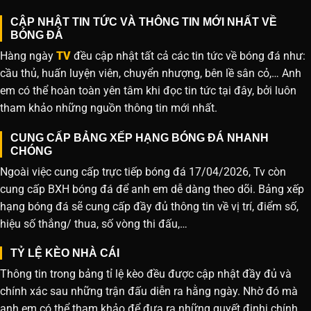
CẬP NHẬT TIN TỨC VÀ THÔNG TIN MỚI NHẤT VỀ
BÓNG ĐÁ
Hàng ngày
TV
đều cập nhật tất cả các tin tức về bóng đá như:
cầu thủ, huấn luyện viên, chuyển nhượng, bên lề sân cỏ,… Anh
em có thể hoàn toàn yên tâm khi đọc tin tức tại đây, bởi luôn
tham khảo những nguồn thông tin mới nhất.
CUNG CẤP BẢNG XẾP HẠNG BÓNG ĐÁ NHANH
CHÓNG
Ngoài việc cung cấp trực tiếp bóng đá 17/04/2026, Tv còn
cung cấp BXH bóng đá để anh em dễ dàng theo dõi. Bảng xếp
hạng bóng đá sẽ cung cấp đầy đủ thông tin về vị trí, điểm số,
hiệu số thắng/ thua, số vòng thi đấu,…
TỶ LỆ KÈO NHÀ CÁI
Thông tin trong bảng tỉ lệ kèo đều được cập nhật đầy đủ và
chính xác sau những trận đấu diễn ra hằng ngày. Nhờ đó mà
anh em có thể tham khảo để đưa ra những quyết đinhj chính