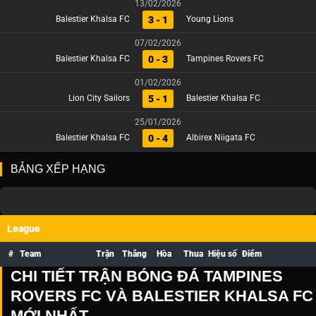
13/02/2026
3 - 1
Balestier Khalsa FC
Young Lions
07/02/2026
0 - 3
Balestier Khalsa FC
Tampines Rovers FC
01/02/2026
5 - 1
Lion City Sailors
Balestier Khalsa FC
25/01/2026
0 - 4
Balestier Khalsa FC
Albirex Niigata FC
BẢNG XẾP HẠNG
League
#
Team
Trận
Thắng
Hòa
Thua
Hiệu số
Điểm
CHI TIẾT TRẬN BÓNG ĐÁ TAMPINES
ROVERS FC VÀ BALESTIER KHALSA FC
MỚI NHẤT