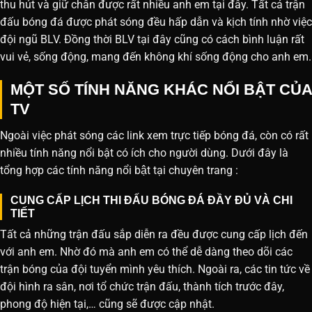
thu hút và giữ chân được rất nhiều anh em tại đây. Tất cả trận
đấu bóng đá được phát sóng đều hấp dẫn và kịch tính nhờ việc
đội ngũ BLV. Đồng thời BLV tại đây cũng có cách bình luận rất
vui vẻ, sống động, mang đến không khí sống động cho anh em.
MỘT SỐ TÍNH NĂNG KHÁC NỔI BẬT CỦA
TV
Ngoài việc phát sóng các link xem trực tiếp bóng đá, còn có rất
nhiều tính năng nổi bật có ích cho người dùng. Dưới đây là
tổng hợp các tính năng nổi bật tại chuyên trang :
CUNG CẤP LỊCH THI ĐẤU BÓNG ĐÁ ĐẦY ĐỦ VÀ CHI
TIẾT
Tất cả những trận đấu sắp diễn ra đều được cung cấp lịch đến
với anh em. Nhờ đó mà anh em có thể dễ dàng theo dõi các
trận bóng của đội tuyển mình yêu thích. Ngoài ra, các tin tức về
đội hình ra sân, nơi tổ chức trận đấu, thành tích trước đây,
phong độ hiện tại,… cũng sẽ được cập nhật.