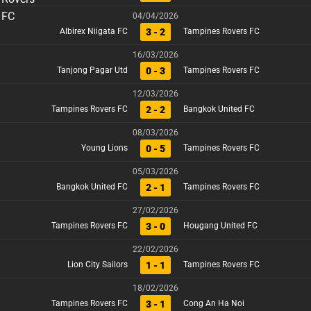
04/04/2026
3 - 2
Albirex Niigata FC
Tampines Rovers FC
16/03/2026
0 - 3
Tanjong Pagar Utd
Tampines Rovers FC
12/03/2026
2 - 2
Tampines Rovers FC
Bangkok United FC
08/03/2026
0 - 5
Young Lions
Tampines Rovers FC
05/03/2026
2 - 1
Bangkok United FC
Tampines Rovers FC
27/02/2026
3 - 0
Tampines Rovers FC
Hougang United FC
22/02/2026
1 - 1
Lion City Sailors
Tampines Rovers FC
18/02/2026
3 - 1
Tampines Rovers FC
Cong An Ha Noi