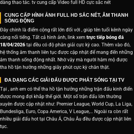
dàng thao tác. tv cung cấp Video full HD cực sắc nét
CUNG CẤP HÌNH ẢNH FULL HD SẮC NÉT, ÂM THANH
SỐNG ĐỘNG
Đây chính là điểm cộng rất lớn đối với , giúp tên tuổi kênh ngày
càng nổi tiếng. Tất cả hình ảnh, link xem
trực tiếp bóng đá
18/04/2026
tại đều có độ phân giải cực kỳ cao. Thêm vào đó,
hệ thống âm thanh liên tục được cập nhật để mang đến những
âm thanh sống động nhất. Nhờ vậy mà người hâm mộ được
tha hồ tận hưởng những giây phút cực kỳ chân thật.
ĐA DẠNG CÁC GIẢI ĐẤU ĐƯỢC PHÁT SÓNG TẠI TV
Tại , anh em có thể tha hồ tận hưởng những trận đấu kinh điển
được mong đợi khắp thế giới. Một số trận đấu lớn thường
xuyên được cập nhật như: Premier League, World Cup, La Liga,
Bundesliga, Euro, Copa America, V League,… Ngoài ra còn rất
nhiều giải đấu hot tại Châu Á, Châu Âu đều được cập nhật liên
tục.