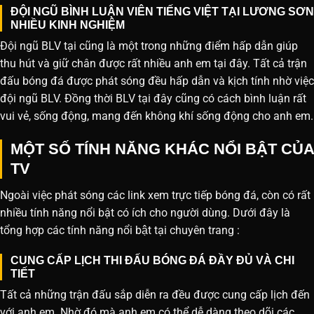
ĐỘI NGŨ BÌNH LUẬN VIÊN TIẾNG VIỆT TẠI LƯƠNG SƠN
NHIỀU KINH NGHIỆM
Đội ngũ BLV tại cũng là một trong những điểm hấp dẫn giúp
thu hút và giữ chân được rất nhiều anh em tại đây. Tất cả trận
đấu bóng đá được phát sóng đều hấp dẫn và kịch tính nhờ việc
đội ngũ BLV. Đồng thời BLV tại đây cũng có cách bình luận rất
vui vẻ, sống động, mang đến không khí sống động cho anh em.
MỘT SỐ TÍNH NĂNG KHÁC NỔI BẬT CỦA
TV
Ngoài việc phát sóng các link xem trực tiếp bóng đá, còn có rất
nhiều tính năng nổi bật có ích cho người dùng. Dưới đây là
tổng hợp các tính năng nổi bật tại chuyên trang :
CUNG CẤP LỊCH THI ĐẤU BÓNG ĐÁ ĐẦY ĐỦ VÀ CHI
TIẾT
Tất cả những trận đấu sắp diễn ra đều được cung cấp lịch đến
với anh em. Nhờ đó mà anh em có thể dễ dàng theo dõi các