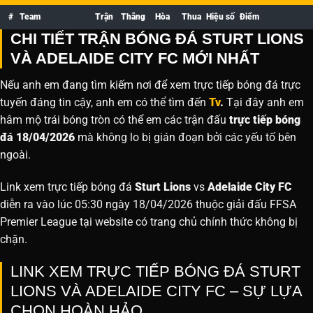
#
Team
Trận
Thắng
Hòa
Thua
Hiệu số
Điểm
CHI TIẾT TRẬN BÓNG ĐÁ STURT LIONS
VÀ ADELAIDE CITY FC MỚI NHẤT
Nếu anh em đang tìm kiếm nơi để xem trực tiếp bóng đá trực
tuyến đáng tin cậy, anh em có thể tìm đến
Tv
.
Tại đây anh em
hâm mộ trái bóng tròn có thể em các trận đấu
trực tiếp bóng
đá 18/04/2026
mà không lo bị gián đoạn bởi các yếu tố bên
ngoài.
Link xem trực tiếp bóng đá
Sturt Lions
vs
Adelaide City FC
diễn ra vào lúc 05:30 ngày 18/04/2026 thuộc giải đấu FFSA
Premier League tại website
có trang chủ chính thức không bị
chặn.
LINK XEM TRỰC TIẾP BÓNG ĐÁ STURT
LIONS VÀ ADELAIDE CITY FC – SỰ LỰA
CHỌN HOÀN HẢO