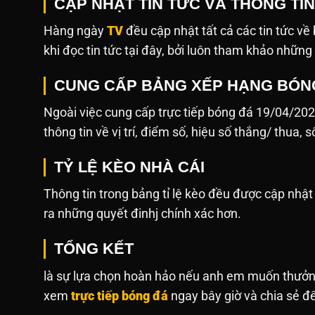
CẬP NHẬT TIN TỨC VÀ THÔNG TI
Hàng ngày
TV
đều cập nhật tất cả các tin tức v
khi đọc tin tức tại đây, bởi luôn tham khảo những
CUNG CẤP BẢNG XẾP HẠNG BÓN
Ngoài việc cung cấp trực tiếp bóng đá 19/04/20
thông tin về vị trí, điểm số, hiệu số thắng/ thua, 
TỶ LỆ KÈO NHÀ CÁI
Thông tin trong bảng tỉ lệ kèo đều được cập nh
ra những quyết đinhj chính xác hơn.
TỔNG KẾT
là sự lựa chọn hoàn hảo nếu anh em muốn thưởn
xem
trực tiếp bóng đá
ngay bây giờ và chia sẻ đế