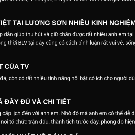
VIỆT TẠI LƯƠNG SƠN NHIỀU KINH NGHIỆ
p dẫn giúp thu hút và giữ chân được rất nhiều anh em tại
ồng thời BLV tại đây cũng có cách bình luận rất vui vẻ, 
T CỦA TV
 còn có rất nhiều tính năng nổi bật có ích cho người dùng. D
 ĐẦY ĐỦ VÀ CHI TIẾT
 cấp lịch đến với anh em. Nhờ đó mà anh em có thể dễ d
n, nơi tổ chức trận đấu, thành tích trước đây, phong độ hiệ