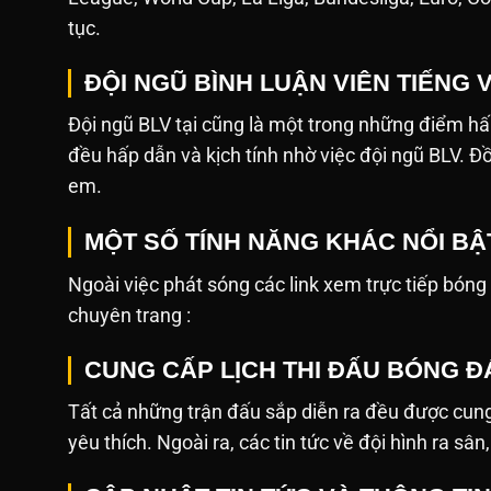
tục.
ĐỘI NGŨ BÌNH LUẬN VIÊN TIẾNG 
Đội ngũ BLV tại cũng là một trong những điểm hấ
đều hấp dẫn và kịch tính nhờ việc đội ngũ BLV. Đ
em.
MỘT SỐ TÍNH NĂNG KHÁC NỔI BẬ
Ngoài việc phát sóng các link xem trực tiếp bóng đá,
chuyên trang :
CUNG CẤP LỊCH THI ĐẤU BÓNG ĐÁ
Tất cả những trận đấu sắp diễn ra đều được cung
yêu thích. Ngoài ra, các tin tức về đội hình ra sâ