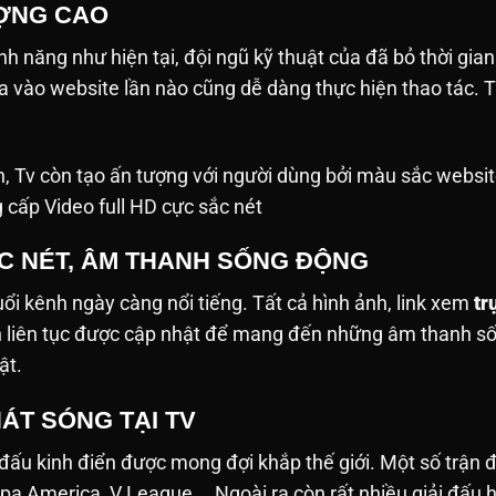
ƯỢNG CAO
h năng như hiện tại, đội ngũ kỹ thuật của đã bỏ thời gian
ưa vào website lần nào cũng dễ dàng thực hiện thao tác
h, Tv còn tạo ấn tượng với người dùng bởi màu sắc websit
g cấp Video full HD cực sắc nét
ẮC NÉT, ÂM THANH SỐNG ĐỘNG
tuổi kênh ngày càng nổi tiếng. Tất cả hình ảnh, link xem
tr
nh liên tục được cập nhật để mang đến những âm thanh 
ật.
ÁT SÓNG TẠI TV
 đấu kinh điển được mong đợi khắp thế giới. Một số trận
pa America, V League,… Ngoài ra còn rất nhiều giải đấu 