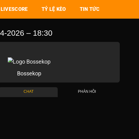
LIVESCORE
TỶ LỆ KÈO
TIN TỨC
2026 – 18:30
Bossekop
CHAT
PHẢN HỒI