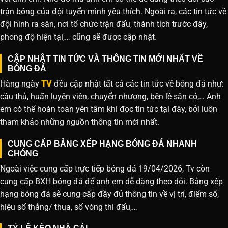
trận bóng của đội tuyển mình yêu thích. Ngoài ra, các tin tức về
đội hình ra sân, nơi tổ chức trận đấu, thành tích trước đây,
phong độ hiện tại,… cũng sẽ được cập nhật.
CẬP NHẬT TIN TỨC VÀ THÔNG TIN MỚI NHẤT VỀ
BÓNG ĐÁ
Hàng ngày
TV
đều cập nhật tất cả các tin tức về bóng đá như:
cầu thủ, huấn luyện viên, chuyển nhượng, bên lề sân cỏ,… Anh
em có thể hoàn toàn yên tâm khi đọc tin tức tại đây, bởi luôn
tham khảo những nguồn thông tin mới nhất.
CUNG CẤP BẢNG XẾP HẠNG BÓNG ĐÁ NHANH
CHÓNG
Ngoài việc cung cấp trực tiếp bóng đá 19/04/2026, Tv còn
cung cấp BXH bóng đá để anh em dễ dàng theo dõi. Bảng xếp
hạng bóng đá sẽ cung cấp đầy đủ thông tin về vị trí, điểm số,
hiệu số thắng/ thua, số vòng thi đấu,…