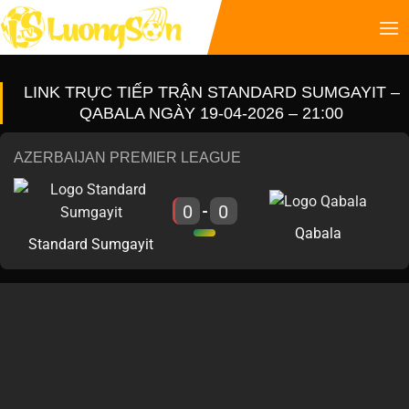
LINK TRỰC TIẾP TRẬN STANDARD SUMGAYIT –
QABALA NGÀY 19-04-2026 – 21:00
AZERBAIJAN PREMIER LEAGUE
0
0
-
Qabala
Standard Sumgayit