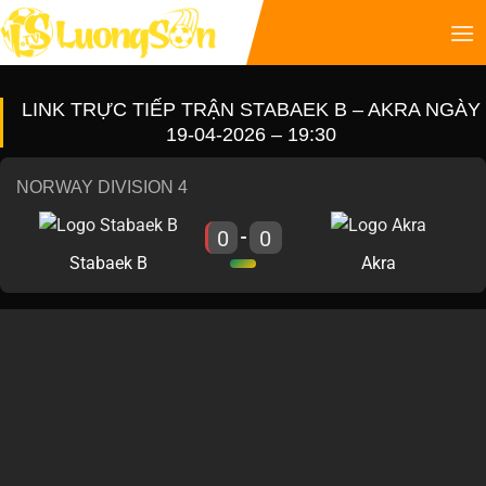
LINK TRỰC TIẾP TRẬN STABAEK B – AKRA NGÀY
19-04-2026 – 19:30
NORWAY DIVISION 4
0
0
-
Stabaek B
Akra