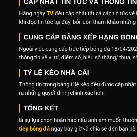
CẬP NHẬT TIN TỨC VÀ THÔNG TI
Hàng ngày
TV
đều cập nhật tất cả các tin tức v
khi đọc tin tức tại đây, bởi luôn tham khảo những
CUNG CẤP BẢNG XẾP HẠNG BÓN
Ngoài việc cung cấp trực tiếp bóng đá 18/04/20
thông tin về vị trí, điểm số, hiệu số thắng/ thua, 
TỶ LỆ KÈO NHÀ CÁI
Thông tin trong bảng tỉ lệ kèo đều được cập nh
ra những quyết đinhj chính xác hơn.
TỔNG KẾT
là sự lựa chọn hoàn hảo nếu anh em muốn thưởn
tiếp bóng đá
ngay bây giờ và chia sẻ đến bạn bè đ