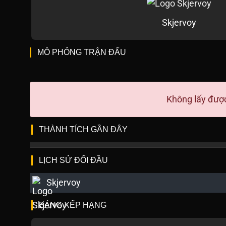
Skjervoy
MÔ PHỎNG TRẬN ĐẤU
Không lấy được
THÀNH TÍCH GẦN ĐÂY
LỊCH SỬ ĐỐI ĐẦU
Skjervoy
BẢNG XẾP HẠNG