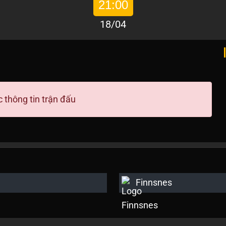
21:00
18/04
 thông tin trận đấu
Finnsnes