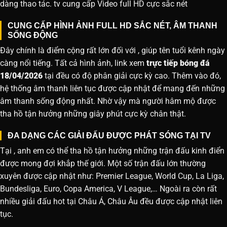
dàng thao tác. tv cung cấp Video full HD cực sắc nét
CUNG CẤP HÌNH ẢNH FULL HD SẮC NÉT, ÂM THANH
SỐNG ĐỘNG
Đây chính là điểm cộng rất lớn đối với , giúp tên tuổi kênh ngày
càng nổi tiếng. Tất cả hình ảnh, link xem
trực tiếp bóng đá
18/04/2026
tại đều có độ phân giải cực kỳ cao. Thêm vào đó,
hệ thống âm thanh liên tục được cập nhật để mang đến những
âm thanh sống động nhất. Nhờ vậy mà người hâm mộ được
tha hồ tận hưởng những giây phút cực kỳ chân thật.
ĐA DẠNG CÁC GIẢI ĐẤU ĐƯỢC PHÁT SÓNG TẠI TV
Tại , anh em có thể tha hồ tận hưởng những trận đấu kinh điển
được mong đợi khắp thế giới. Một số trận đấu lớn thường
xuyên được cập nhật như: Premier League, World Cup, La Liga,
Bundesliga, Euro, Copa America, V League,… Ngoài ra còn rất
nhiều giải đấu hot tại Châu Á, Châu Âu đều được cập nhật liên
tục.