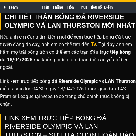
#
Team
Trận
Thắng
Hòa
Thua
Hiệu số
Điểm
CHI TIẾT TRẬN BÓNG ĐÁ RIVERSIDE
OLYMPIC VÀ LAN THURSTON MỚI NHẤT
Nếu anh em đang tìm kiếm nơi để xem trực tiếp bóng đá trực
tuyến đáng tin cậy, anh em có thể tìm đến
Tv
.
Tại đây anh em
hâm mộ trái bóng tròn có thể em các trận đấu
trực tiếp bóng
đá 18/04/2026
mà không lo bị gián đoạn bởi các yếu tố bên
ngoài.
Link xem trực tiếp bóng đá
Riverside Olympic
vs
LAN Thurston
diễn ra vào lúc 04:30 ngày 18/04/2026 thuộc giải đấu TAS
Premier League tại website
có trang chủ chính thức không bị
chặn.
LINK XEM TRỰC TIẾP BÓNG ĐÁ
RIVERSIDE OLYMPIC VÀ LAN
THURSTON – SỰ LỰA CHỌN HOÀN HẢO