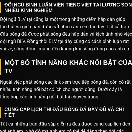
ĐỘI NGŨ BÌNH LUẬN VIÊN TIẾNG VIỆT TẠI LƯƠNG SƠN
NHIỀU KINH NGHIỆM
Đội ngũ BLV tại cũng là một trong những điểm hấp dẫn giúp
thu hút và giữ chân được rất nhiều anh em tại đây. Tất cả trận
đấu bóng đá được phát sóng đều hấp dẫn và kịch tính nhờ việc
đội ngũ BLV. Đồng thời BLV tại đây cũng có cách bình luận rất
vui vẻ, sống động, mang đến không khí sống động cho anh em.
MỘT SỐ TÍNH NĂNG KHÁC NỔI BẬT CỦA
TV
Ngoài việc phát sóng các link xem trực tiếp bóng đá, còn có rất
nhiều tính năng nổi bật có ích cho người dùng. Dưới đây là
tổng hợp các tính năng nổi bật tại chuyên trang :
CUNG CẤP LỊCH THI ĐẤU BÓNG ĐÁ ĐẦY ĐỦ VÀ CHI
TIẾT
Tất cả những trận đấu sắp diễn ra đều được cung cấp lịch đến
với anh em. Nhờ đó mà anh em có thể dễ dàng theo dõi các