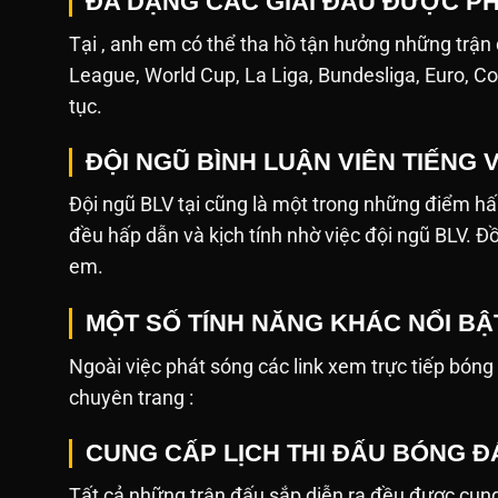
ĐA DẠNG CÁC GIẢI ĐẤU ĐƯỢC PH
Tại , anh em có thể tha hồ tận hưởng những trận
League, World Cup, La Liga, Bundesliga, Euro, Co
tục.
ĐỘI NGŨ BÌNH LUẬN VIÊN TIẾNG 
Đội ngũ BLV tại cũng là một trong những điểm hấ
đều hấp dẫn và kịch tính nhờ việc đội ngũ BLV. Đ
em.
MỘT SỐ TÍNH NĂNG KHÁC NỔI BẬ
Ngoài việc phát sóng các link xem trực tiếp bóng đá,
chuyên trang :
CUNG CẤP LỊCH THI ĐẤU BÓNG ĐÁ
Tất cả những trận đấu sắp diễn ra đều được cung