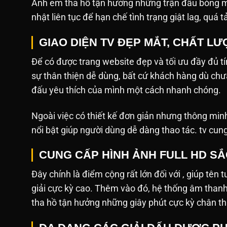
Anh em tha hồ tận hưởng những trận đấu bóng mớ
nhật liên tục để hạn chế tình trạng giật lag, quá t
GIAO DIỆN TV ĐẸP MẮT, CHẤT L
Để có được trang website đẹp và tối ưu đầy đủ tín
sự thân thiện dễ dùng, bất cứ khách hàng dù ch
đấu yêu thích của mình một cách nhanh chóng.
Ngoài việc có thiết kế đơn giản nhưng thông min
nổi bật giúp người dùng dễ dàng thao tác. tv cun
CUNG CẤP HÌNH ẢNH FULL HD S
Đây chính là điểm cộng rất lớn đối với , giúp tên 
giải cực kỳ cao. Thêm vào đó, hệ thống âm tha
tha hồ tận hưởng những giây phút cực kỳ chân th