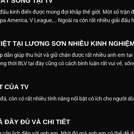
ÁT SÓNG TẠI TV
 đấu kinh điển được mong đợi khắp thế giới. Một số trận
pa America, V League,… Ngoài ra còn rất nhiều giải đấu 
VIỆT TẠI LƯƠNG SƠN NHIỀU KINH NGHIỆ
p dẫn giúp thu hút và giữ chân được rất nhiều anh em tại
ồng thời BLV tại đây cũng có cách bình luận rất vui vẻ, 
T CỦA TV
 còn có rất nhiều tính năng nổi bật có ích cho người dùng. D
 ĐẦY ĐỦ VÀ CHI TIẾT
 cấp lịch đến với anh em. Nhờ đó mà anh em có thể dễ d