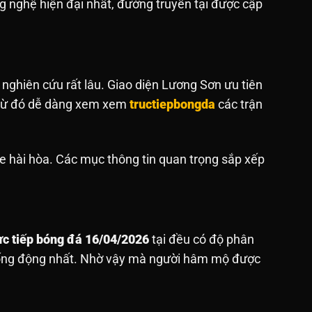
 nghệ hiện đại nhất, đường truyền tại được cập
 nghiên cứu rất lâu. Giao diện Lương Sơn ưu tiên
. Từ đó dễ dàng xem xem
tructiepbongda
các trận
e hài hòa. Các mục thông tin quan trọng sắp xếp
ực tiếp bóng đá 16/04/2026
tại đều có độ phân
sống động nhất. Nhờ vậy mà người hâm mộ được