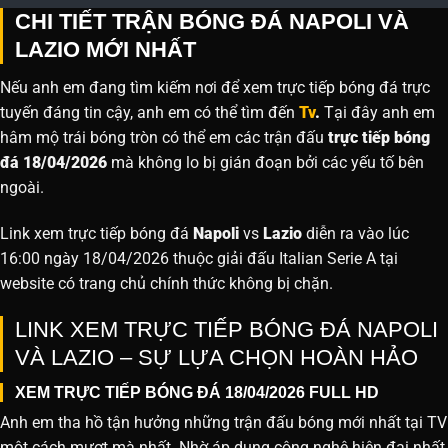
CHI TIẾT TRẬN BÓNG ĐÁ NAPOLI VÀ
LAZIO MỚI NHẤT
Nếu anh em đang tìm kiếm nơi để xem trực tiếp bóng đá trực
tuyến đáng tin cậy, anh em có thể tìm đến
Tv
.
Tại đây anh em
hâm mộ trái bóng tròn có thể em các trận đấu
trực tiếp bóng
đá 18/04/2026
mà không lo bị gián đoạn bởi các yếu tố bên
ngoài.
Link xem trực tiếp bóng đá
Napoli
vs
Lazio
diễn ra vào lúc
16:00 ngày 18/04/2026 thuộc giải đấu Italian Serie A tại
website
có trang chủ chính thức không bị chặn.
LINK XEM TRỰC TIẾP BÓNG ĐÁ NAPOLI
VÀ LAZIO – SỰ LỰA CHỌN HOÀN HẢO
XEM TRỰC TIẾP BÓNG ĐÁ 18/04/2026 FULL HD
Anh em tha hồ tận hưởng những trận đấu bóng mới nhất tại TV
một cách mượt mà nhất. Nhờ áp dụng công nghệ hiện đại nhất,