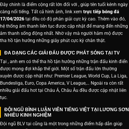
Đây chính là điểm cộng rất lớn đối với , giúp tên tuổi kênh ngày
càng nổi tiếng. Tất cả hình ảnh, link xem
trực tiếp bóng đá
17/04/2026
tại đều có độ phân giải cực kỳ cao. Thêm vào đó,
hệ thống âm thanh liên tục được cập nhật để mang đến những
âm thanh sống động nhất. Nhờ vậy mà người hâm mộ được
tha hồ tận hưởng những giây phút cực kỳ chân thật.
ĐA DẠNG CÁC GIẢI ĐẤU ĐƯỢC PHÁT SÓNG TẠI TV
Tại , anh em có thể tha hồ tận hưởng những trận đấu kinh điển
được mong đợi khắp thế giới. Một số trận đấu lớn thường
xuyên được cập nhật như: Premier League, World Cup, La Liga,
Bundesliga, Euro, Copa America, V League,… Ngoài ra còn rất
nhiều giải đấu hot tại Châu Á, Châu Âu đều được cập nhật liên
tục.
ĐỘI NGŨ BÌNH LUẬN VIÊN TIẾNG VIỆT TẠI LƯƠNG SƠN
NHIỀU KINH NGHIỆM
Đội ngũ BLV tại cũng là một trong những điểm hấp dẫn giúp