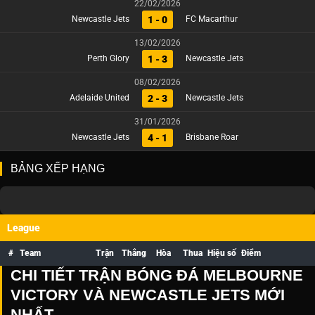
22/02/2026
1 - 0
Newcastle Jets
FC Macarthur
13/02/2026
1 - 3
Perth Glory
Newcastle Jets
08/02/2026
2 - 3
Adelaide United
Newcastle Jets
31/01/2026
4 - 1
Newcastle Jets
Brisbane Roar
BẢNG XẾP HẠNG
League
#
Team
Trận
Thắng
Hòa
Thua
Hiệu số
Điểm
CHI TIẾT TRẬN BÓNG ĐÁ MELBOURNE
VICTORY VÀ NEWCASTLE JETS MỚI
NHẤT