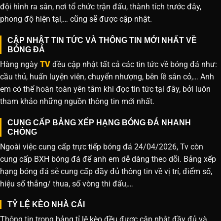
đội hình ra sân, nơi tổ chức trận đấu, thành tích trước đây,
phong độ hiện tại,… cũng sẽ được cập nhật.
CẬP NHẬT TIN TỨC VÀ THÔNG TIN MỚI NHẤT VỀ
BÓNG ĐÁ
Hàng ngày
TV
đều cập nhật tất cả các tin tức về bóng đá như:
cầu thủ, huấn luyện viên, chuyển nhượng, bên lề sân cỏ,… Anh
em có thể hoàn toàn yên tâm khi đọc tin tức tại đây, bởi luôn
tham khảo những nguồn thông tin mới nhất.
CUNG CẤP BẢNG XẾP HẠNG BÓNG ĐÁ NHANH
CHÓNG
Ngoài việc cung cấp trực tiếp bóng đá 24/04/2026, Tv còn
cung cấp BXH bóng đá để anh em dễ dàng theo dõi. Bảng xếp
hạng bóng đá sẽ cung cấp đầy đủ thông tin về vị trí, điểm số,
hiệu số thắng/ thua, số vòng thi đấu,…
TỶ LỆ KÈO NHÀ CÁI
Thông tin trong bảng tỉ lệ kèo đều được cập nhật đầy đủ và