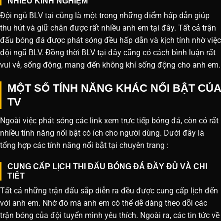
NHIỀU KINH NGHIỆM
Đội ngũ BLV tại cũng là một trong những điểm hấp dẫn giúp
thu hút và giữ chân được rất nhiều anh em tại đây. Tất cả trận
đấu bóng đá được phát sóng đều hấp dẫn và kịch tính nhờ việc
đội ngũ BLV. Đồng thời BLV tại đây cũng có cách bình luận rất
vui vẻ, sống động, mang đến không khí sống động cho anh em.
MỘT SỐ TÍNH NĂNG KHÁC NỔI BẬT CỦA
TV
Ngoài việc phát sóng các link xem trực tiếp bóng đá, còn có rất
nhiều tính năng nổi bật có ích cho người dùng. Dưới đây là
tổng hợp các tính năng nổi bật tại chuyên trang :
CUNG CẤP LỊCH THI ĐẤU BÓNG ĐÁ ĐẦY ĐỦ VÀ CHI
TIẾT
Tất cả những trận đấu sắp diễn ra đều được cung cấp lịch đến
với anh em. Nhờ đó mà anh em có thể dễ dàng theo dõi các
trận bóng của đội tuyển mình yêu thích. Ngoài ra, các tin tức về