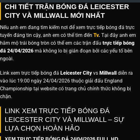
CHI TIẾT TRẬN BÓNG ĐÁ LEICESTER
CITY VÀ MILLWALL MỚI NHẤT
Nếu anh em đang tìm kiếm nơi để xem trực tiếp bóng đá trực
tuyến đáng tin cậy, anh em có thể tìm đến
Tv
.
Tại đây anh em
hâm mộ trái bóng tròn có thể em các trận đấu
trực tiếp bóng
đá 24/04/2026
mà không lo bị gián đoạn bởi các yếu tố bên
ngoài.
Link xem trực tiếp bóng đá
Leicester City
vs
Millwall
diễn ra
vào lúc 19:00 ngày 24/04/2026 thuộc giải đấu England
Championship tại website
có trang chủ chính thức không bị
chặn.
LINK XEM TRỰC TIẾP BÓNG ĐÁ
LEICESTER CITY VÀ MILLWALL – SỰ
LỰA CHỌN HOÀN HẢO
XEM TRỰC TIẾP BÓNG ĐÁ 24/04/2026 FULL HD