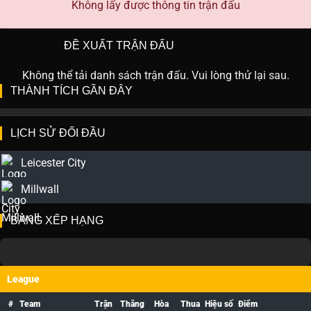
Không lấy được thông tin trận đấu
ĐỀ XUẤT TRẬN ĐẤU
Không thể tải danh sách trận đấu. Vui lòng thử lại sau.
THÀNH TÍCH GẦN ĐÂY
LỊCH SỬ ĐỐI ĐẦU
Leicester City
Millwall
BẢNG XẾP HẠNG
League
#
Team
Trận
Thắng
Hòa
Thua
Hiệu số
Điểm