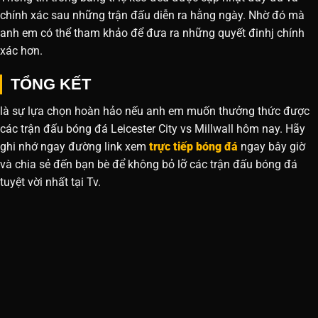
chính xác sau những trận đấu diễn ra hằng ngày. Nhờ đó mà
anh em có thể tham khảo để đưa ra những quyết đinhj chính
xác hơn.
TỔNG KẾT
là sự lựa chọn hoàn hảo nếu anh em muốn thưởng thức được
các trận đấu bóng đá Leicester City vs Millwall hôm nay. Hãy
ghi nhớ ngay đường link xem
trực tiếp bóng đá
ngay bây giờ
và chia sẻ đến bạn bè để không bỏ lỡ các trận đấu bóng đá
tuyệt vời nhất tại Tv.