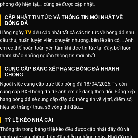
phong độ hiện tại,… cũng sẽ được cập nhật.
CẬP NHẬT TIN TỨC VÀ THÔNG TIN MỚI NHẤT VỀ
BÓNG ĐÁ
Hàng ngày
TV
đều cập nhật tất cả các tin tức về bóng đá như:
cầu thủ, huấn luyện viên, chuyển nhượng, bên lề sân cỏ,… Anh
em có thể hoàn toàn yên tâm khi đọc tin tức tại đây, bởi luôn
tham khảo những nguồn thông tin mới nhất.
CUNG CẤP BẢNG XẾP HẠNG BÓNG ĐÁ NHANH
CHÓNG
Ngoài việc cung cấp trực tiếp bóng đá 18/04/2026, Tv còn
cung cấp BXH bóng đá để anh em dễ dàng theo dõi. Bảng xếp
hạng bóng đá sẽ cung cấp đầy đủ thông tin về vị trí, điểm số,
hiệu số thắng/ thua, số vòng thi đấu,…
TỶ LỆ KÈO NHÀ CÁI
Thông tin trong bảng tỉ lệ kèo đều được cập nhật đầy đủ và
chính xác sau những trận đấu diễn ra hằng ngày. Nhờ đó mà