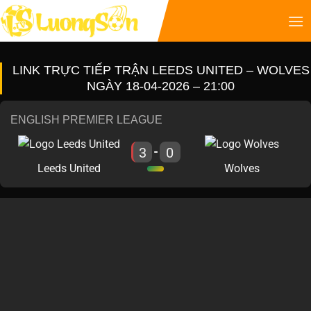
LINK TRỰC TIẾP TRẬN LEEDS UNITED – WOLVES
NGÀY 18-04-2026 – 21:00
ENGLISH PREMIER LEAGUE
3
0
-
Leeds United
Wolves