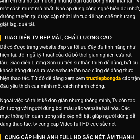
Anh em tha hồ tận hưởng những trận đấu bóng mới nhất tại TV
một cách mượt mà nhất. Nhờ áp dụng công nghệ hiện đại nhất,
đường truyền tại được cập nhật liên tục để hạn chế tình trạng
giật lag, quá tải.
GIAO DIỆN TV ĐẸP MẮT, CHẤT LƯỢNG CAO
Để có được trang website đẹp và tối ưu đầy đủ tính năng như
hiện tại, đội ngũ kỹ thuật của đã bỏ thời gian nghiên cứu rất
lâu. Giao diện Lương Sơn ưu tiên sự thân thiện dễ dùng, bất cứ
khách hàng dù chưa vào website lần nào cũng dễ dàng thực
hiện thao tác. Từ đó dễ dàng xem xem
tructiepbongda
các trận
đấu yêu thích của mình một cách nhanh chóng.
Ngoài việc có thiết kế đơn giản nhưng thông minh, Tv còn tạo
ấn tượng với người dùng bởi màu sắc website hài hòa. Các
mục thông tin quan trọng sắp xếp nổi bật giúp người dùng dễ
dàng thao tác. tv cung cấp Video full HD cực sắc nét
CUNG CẤP HÌNH ẢNH FULL HD SẮC NÉT, ÂM THANH