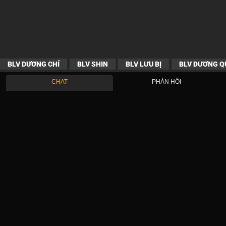
BLV DƯƠNG CHÍ
BLV SHIN
BLV LƯU BỊ
BLV DƯƠNG Q
CHAT
PHẢN HỒI