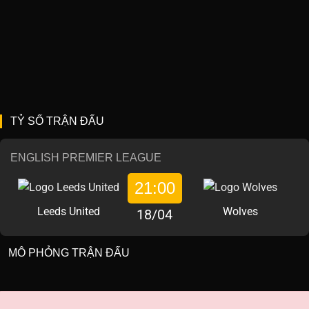
TỶ SỐ TRẬN ĐẤU
ENGLISH PREMIER LEAGUE
21:00
Leeds United
Wolves
18/04
MÔ PHỎNG TRẬN ĐẤU