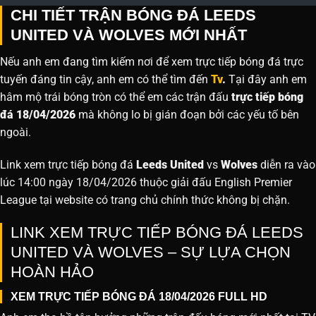
CHI TIẾT TRẬN BÓNG ĐÁ LEEDS
UNITED VÀ WOLVES MỚI NHẤT
Nếu anh em đang tìm kiếm nơi để xem trực tiếp bóng đá trực
tuyến đáng tin cậy, anh em có thể tìm đến
Tv
.
Tại đây anh em
hâm mộ trái bóng tròn có thể em các trận đấu
trực tiếp bóng
đá 18/04/2026
mà không lo bị gián đoạn bởi các yếu tố bên
ngoài.
Link xem trực tiếp bóng đá
Leeds United
vs
Wolves
diễn ra vào
lúc 14:00 ngày 18/04/2026 thuộc giải đấu English Premier
League tại website
có trang chủ chính thức không bị chặn.
LINK XEM TRỰC TIẾP BÓNG ĐÁ LEEDS
UNITED VÀ WOLVES – SỰ LỰA CHỌN
HOÀN HẢO
XEM TRỰC TIẾP BÓNG ĐÁ 18/04/2026 FULL HD