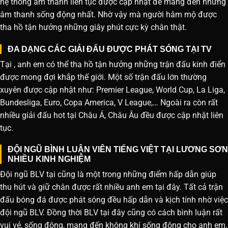
hệ thống âm thanh liên tục được cập nhật để mang đến những
âm thanh sống động nhất. Nhờ vậy mà người hâm mộ được
tha hồ tận hưởng những giây phút cực kỳ chân thật.
ĐA DẠNG CÁC GIẢI ĐẤU ĐƯỢC PHÁT SÓNG TẠI TV
Tại , anh em có thể tha hồ tận hưởng những trận đấu kinh điển
được mong đợi khắp thế giới. Một số trận đấu lớn thường
xuyên được cập nhật như: Premier League, World Cup, La Liga,
Bundesliga, Euro, Copa America, V League,… Ngoài ra còn rất
nhiều giải đấu hot tại Châu Á, Châu Âu đều được cập nhật liên
tục.
ĐỘI NGŨ BÌNH LUẬN VIÊN TIẾNG VIỆT TẠI LƯƠNG SƠN
NHIỀU KINH NGHIỆM
Đội ngũ BLV tại cũng là một trong những điểm hấp dẫn giúp
thu hút và giữ chân được rất nhiều anh em tại đây. Tất cả trận
đấu bóng đá được phát sóng đều hấp dẫn và kịch tính nhờ việc
đội ngũ BLV. Đồng thời BLV tại đây cũng có cách bình luận rất
vui vẻ, sống động, mang đến không khí sống động cho anh em.