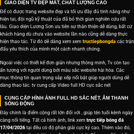
GIAO DIỆN TV ĐẸP MẮT, CHẤT LƯỢNG CAO
Để có được trang website đẹp và tối ưu đầy đủ tính năng như
hiện tại, đội ngũ kỹ thuật của đã bỏ thời gian nghiên cứu rất
lâu. Giao diện Lương Sơn ưu tiên sự thân thiện dễ dùng, bất cứ
khách hàng dù chưa vào website lần nào cũng dễ dàng thực
hiện thao tác. Từ đó dễ dàng xem xem
tructiepbongda
các trận
đấu yêu thích của mình một cách nhanh chóng.
Ngoài việc có thiết kế đơn giản nhưng thông minh, Tv còn tạo
ấn tượng với người dùng bởi màu sắc website hài hòa. Các
mục thông tin quan trọng sắp xếp nổi bật giúp người dùng dễ
dàng thao tác. tv cung cấp Video full HD cực sắc nét
CUNG CẤP HÌNH ẢNH FULL HD SẮC NÉT, ÂM THANH
SỐNG ĐỘNG
Đây chính là điểm cộng rất lớn đối với , giúp tên tuổi kênh ngày
càng nổi tiếng. Tất cả hình ảnh, link xem
trực tiếp bóng đá
17/04/2026
tại đều có độ phân giải cực kỳ cao. Thêm vào đó,