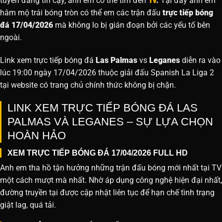
tuyến đáng tin cậy, anh em có thể tìm đến
Tv
.
Tại đây anh em
hâm mộ trái bóng tròn có thể em các trận đấu
trực tiếp bóng
đá 17/04/2026
mà không lo bị gián đoạn bởi các yếu tố bên
ngoài.
Link xem trực tiếp bóng đá
Las Palmas
vs
Leganes
diễn ra vào
lúc 19:00 ngày 17/04/2026 thuộc giải đấu Spanish La Liga 2
tại website
có trang chủ chính thức không bị chặn.
LINK XEM TRỰC TIẾP BÓNG ĐÁ LAS
PALMAS VÀ LEGANES – SỰ LỰA CHỌN
HOÀN HẢO
XEM TRỰC TIẾP BÓNG ĐÁ 17/04/2026 FULL HD
Anh em tha hồ tận hưởng những trận đấu bóng mới nhất tại TV
một cách mượt mà nhất. Nhờ áp dụng công nghệ hiện đại nhất,
đường truyền tại được cập nhật liên tục để hạn chế tình trạng
giật lag, quá tải.