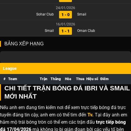
24/01/2026
1 - 0
Sohar Club
Smail
16/01/2026
1 - 1
Smail
Oman Club
BẢNG XẾP HẠNG
League
#
Team
Trận
Thắng
Hòa
Thua
Hiệu số
Điểm
CHI TIẾT TRẬN BÓNG ĐÁ IBRI VÀ SMAIL
MỚI NHẤT
Nếu anh em đang tìm kiếm nơi để xem trực tiếp bóng đá trực
tuyến đáng tin cậy, anh em có thể tìm đến
Tv
.
Tại đây anh em
hâm mộ trái bóng tròn có thể em các trận đấu
trực tiếp bóng
đá 17/04/2026
mà không lo bị gián đoạn bởi các yếu tố bên