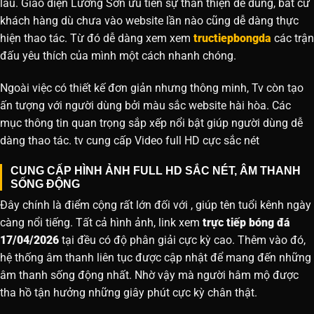
lâu. Giao diện Lương Sơn ưu tiên sự thân thiện dễ dùng, bất cứ
khách hàng dù chưa vào website lần nào cũng dễ dàng thực
hiện thao tác. Từ đó dễ dàng xem xem
tructiepbongda
các trận
đấu yêu thích của mình một cách nhanh chóng.
Ngoài việc có thiết kế đơn giản nhưng thông minh, Tv còn tạo
ấn tượng với người dùng bởi màu sắc website hài hòa. Các
mục thông tin quan trọng sắp xếp nổi bật giúp người dùng dễ
dàng thao tác. tv cung cấp Video full HD cực sắc nét
CUNG CẤP HÌNH ẢNH FULL HD SẮC NÉT, ÂM THANH
SỐNG ĐỘNG
Đây chính là điểm cộng rất lớn đối với , giúp tên tuổi kênh ngày
càng nổi tiếng. Tất cả hình ảnh, link xem
trực tiếp bóng đá
17/04/2026
tại đều có độ phân giải cực kỳ cao. Thêm vào đó,
hệ thống âm thanh liên tục được cập nhật để mang đến những
âm thanh sống động nhất. Nhờ vậy mà người hâm mộ được
tha hồ tận hưởng những giây phút cực kỳ chân thật.