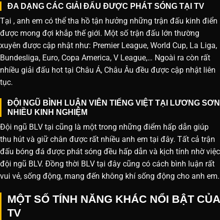
ĐA DẠNG CÁC GIẢI ĐẤU ĐƯỢC PHÁT SÓNG TẠI TV
Tại , anh em có thể tha hồ tận hưởng những trận đấu kinh điển
được mong đợi khắp thế giới. Một số trận đấu lớn thường
xuyên được cập nhật như: Premier League, World Cup, La Liga,
Bundesliga, Euro, Copa America, V League,… Ngoài ra còn rất
nhiều giải đấu hot tại Châu Á, Châu Âu đều được cập nhật liên
tục.
ĐỘI NGŨ BÌNH LUẬN VIÊN TIẾNG VIỆT TẠI LƯƠNG SƠN
NHIỀU KINH NGHIỆM
Đội ngũ BLV tại cũng là một trong những điểm hấp dẫn giúp
thu hút và giữ chân được rất nhiều anh em tại đây. Tất cả trận
đấu bóng đá được phát sóng đều hấp dẫn và kịch tính nhờ việc
đội ngũ BLV. Đồng thời BLV tại đây cũng có cách bình luận rất
vui vẻ, sống động, mang đến không khí sống động cho anh em.
MỘT SỐ TÍNH NĂNG KHÁC NỔI BẬT CỦA
TV