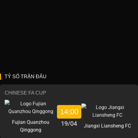
TỶ SỐ TRẬN ĐẤU
CHINESE FA CUP
14:00
Fujian Quanzhou
19/04
Jiangxi Liansheng FC
Qinggong