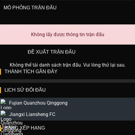
MÔ PHỎNG TRẬN ĐẤU
Không lấy được thông tin trận đấu
ĐỀ XUẤT TRẬN ĐẤU
Không thể tải danh sách trận đấu. Vui lòng thử lại sau.
THÀNH TÍCH GẦN ĐÂY
LỊCH SỬ ĐỐI ĐẦU
Fujian Quanzhou Qinggong
Jiangxi Liansheng FC
BẢNG XẾP HẠNG