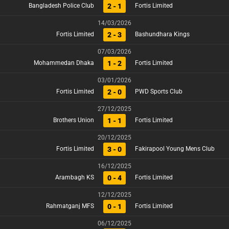
2 - 1
Bangladesh Police Club
Fortis Limited
14/03/2026
2 - 3
Fortis Limited
Bashundhara Kings
07/03/2026
1 - 2
Mohammedan Dhaka
Fortis Limited
03/01/2026
2 - 0
Fortis Limited
PWD Sports Club
27/12/2025
1 - 1
Brothers Union
Fortis Limited
20/12/2025
3 - 0
Fortis Limited
Fakirapool Young Mens Club
16/12/2025
0 - 4
Arambagh KS
Fortis Limited
12/12/2025
0 - 1
Rahmatganj MFS
Fortis Limited
06/12/2025