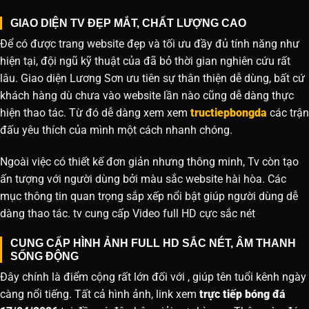
GIAO DIỆN TV ĐẸP MẮT, CHẤT LƯỢNG CAO
Để có được trang website đẹp và tối ưu đầy đủ tính năng như
hiện tại, đội ngũ kỹ thuật của đã bỏ thời gian nghiên cứu rất
lâu. Giao diện Lương Sơn ưu tiên sự thân thiện dễ dùng, bất cứ
khách hàng dù chưa vào website lần nào cũng dễ dàng thực
hiện thao tác. Từ đó dễ dàng xem xem
tructiepbongda
các trận
đấu yêu thích của mình một cách nhanh chóng.
Ngoài việc có thiết kế đơn giản nhưng thông minh, Tv còn tạo
ấn tượng với người dùng bởi màu sắc website hài hòa. Các
mục thông tin quan trọng sắp xếp nổi bật giúp người dùng dễ
dàng thao tác. tv cung cấp Video full HD cực sắc nét
CUNG CẤP HÌNH ẢNH FULL HD SẮC NÉT, ÂM THANH
SỐNG ĐỘNG
Đây chính là điểm cộng rất lớn đối với , giúp tên tuổi kênh ngày
càng nổi tiếng. Tất cả hình ảnh, link xem
trực tiếp bóng đá