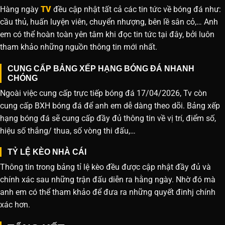
Hàng ngày
TV
đều cập nhật tất cả các tin tức về bóng đá như:
cầu thủ, huấn luyện viên, chuyển nhượng, bên lề sân cỏ,… Anh
em có thể hoàn toàn yên tâm khi đọc tin tức tại đây, bởi luôn
tham khảo những nguồn thông tin mới nhất.
CUNG CẤP BẢNG XẾP HẠNG BÓNG ĐÁ NHANH
CHÓNG
Ngoài việc cung cấp trực tiếp bóng đá 17/04/2026, Tv còn
cung cấp BXH bóng đá để anh em dễ dàng theo dõi. Bảng xếp
hạng bóng đá sẽ cung cấp đầy đủ thông tin về vị trí, điểm số,
hiệu số thắng/ thua, số vòng thi đấu,…
TỶ LỆ KÈO NHÀ CÁI
Thông tin trong bảng tỉ lệ kèo đều được cập nhật đầy đủ và
chính xác sau những trận đấu diễn ra hằng ngày. Nhờ đó mà
anh em có thể tham khảo để đưa ra những quyết đinhj chính
xác hơn.