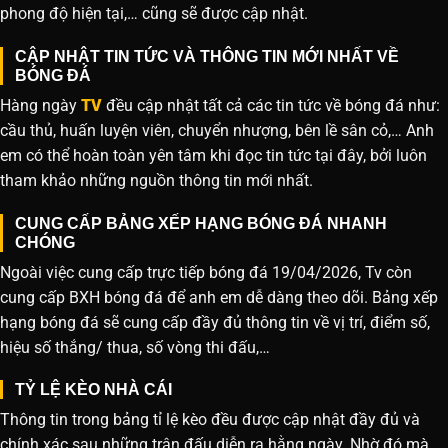
phong độ hiện tại,… cũng sẽ được cập nhật.
CẬP NHẬT TIN TỨC VÀ THÔNG TIN MỚI NHẤT VỀ
BÓNG ĐÁ
Hàng ngày
TV
đều cập nhật tất cả các tin tức về bóng đá như:
cầu thủ, huấn luyện viên, chuyển nhượng, bên lề sân cỏ,… Anh
em có thể hoàn toàn yên tâm khi đọc tin tức tại đây, bởi luôn
tham khảo những nguồn thông tin mới nhất.
CUNG CẤP BẢNG XẾP HẠNG BÓNG ĐÁ NHANH
CHÓNG
Ngoài việc cung cấp trực tiếp bóng đá 19/04/2026, Tv còn
cung cấp BXH bóng đá để anh em dễ dàng theo dõi. Bảng xếp
hạng bóng đá sẽ cung cấp đầy đủ thông tin về vị trí, điểm số,
hiệu số thắng/ thua, số vòng thi đấu,…
TỶ LỆ KÈO NHÀ CÁI
Thông tin trong bảng tỉ lệ kèo đều được cập nhật đầy đủ và
chính xác sau những trận đấu diễn ra hằng ngày. Nhờ đó mà