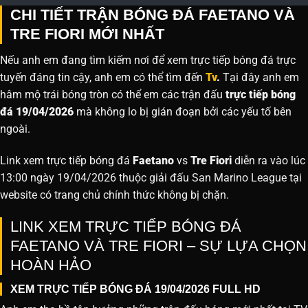
CHI TIẾT TRẬN BÓNG ĐÁ FAETANO VÀ
TRE FIORI MỚI NHẤT
Nếu anh em đang tìm kiếm nơi để xem trực tiếp bóng đá trực
tuyến đáng tin cậy, anh em có thể tìm đến
Tv
.
Tại đây anh em
hâm mộ trái bóng tròn có thể em các trận đấu
trực tiếp bóng
đá 19/04/2026
mà không lo bị gián đoạn bởi các yếu tố bên
ngoài.
Link xem trực tiếp bóng đá
Faetano
vs
Tre Fiori
diễn ra vào lúc
13:00 ngày 19/04/2026 thuộc giải đấu San Marino League tại
website
có trang chủ chính thức không bị chặn.
LINK XEM TRỰC TIẾP BÓNG ĐÁ
FAETANO VÀ TRE FIORI – SỰ LỰA CHỌN
HOÀN HẢO
XEM TRỰC TIẾP BÓNG ĐÁ 19/04/2026 FULL HD