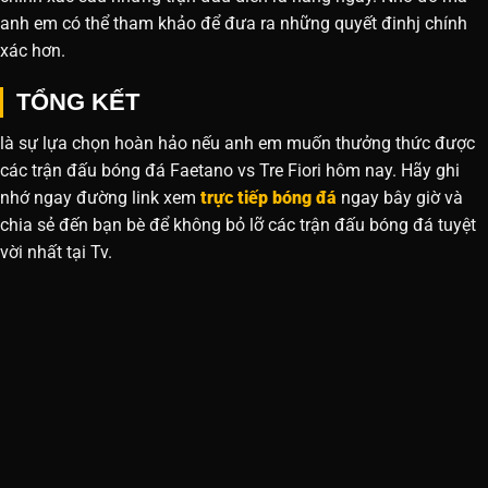
anh em có thể tham khảo để đưa ra những quyết đinhj chính
xác hơn.
TỔNG KẾT
là sự lựa chọn hoàn hảo nếu anh em muốn thưởng thức được
các trận đấu bóng đá Faetano vs Tre Fiori hôm nay. Hãy ghi
nhớ ngay đường link xem
trực tiếp bóng đá
ngay bây giờ và
chia sẻ đến bạn bè để không bỏ lỡ các trận đấu bóng đá tuyệt
vời nhất tại Tv.