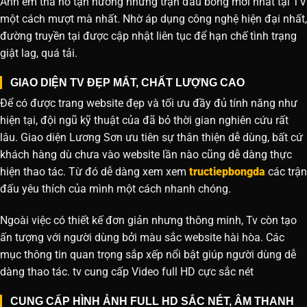
Anh em tha hồ tận hưởng những trận đấu bóng mới nhất tại TV
một cách mượt mà nhất. Nhờ áp dụng công nghệ hiện đại nhất,
đường truyền tại được cập nhật liên tục để hạn chế tình trạng
giật lag, quá tải.
GIAO DIỆN TV ĐẸP MẮT, CHẤT LƯỢNG CAO
Để có được trang website đẹp và tối ưu đầy đủ tính năng như
hiện tại, đội ngũ kỹ thuật của đã bỏ thời gian nghiên cứu rất
lâu. Giao diện Lương Sơn ưu tiên sự thân thiện dễ dùng, bất cứ
khách hàng dù chưa vào website lần nào cũng dễ dàng thực
hiện thao tác. Từ đó dễ dàng xem xem
tructiepbongda
các trận
đấu yêu thích của mình một cách nhanh chóng.
Ngoài việc có thiết kế đơn giản nhưng thông minh, Tv còn tạo
ấn tượng với người dùng bởi màu sắc website hài hòa. Các
mục thông tin quan trọng sắp xếp nổi bật giúp người dùng dễ
dàng thao tác. tv cung cấp Video full HD cực sắc nét
CUNG CẤP HÌNH ẢNH FULL HD SẮC NÉT, ÂM THANH