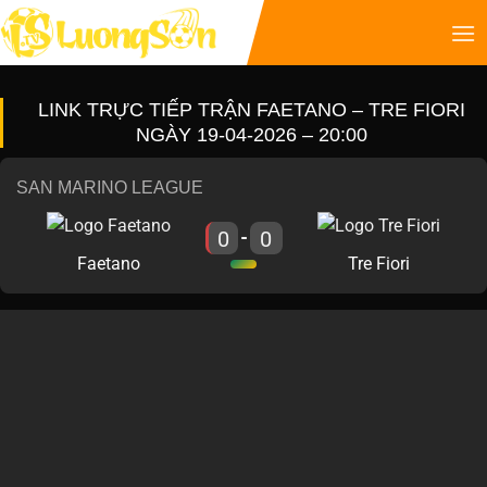
LINK TRỰC TIẾP TRẬN FAETANO – TRE FIORI
NGÀY 19-04-2026 – 20:00
SAN MARINO LEAGUE
0
0
-
Faetano
Tre Fiori