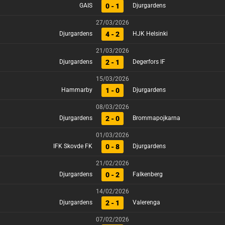
0 - 1
GAIS
Djurgardens
27/03/2026
4 - 2
Djurgardens
HJK Helsinki
21/03/2026
2 - 1
Djurgardens
Degerfors IF
15/03/2026
1 - 0
Hammarby
Djurgardens
08/03/2026
2 - 0
Djurgardens
Brommapojkarna
01/03/2026
0 - 8
IFK Skovde FK
Djurgardens
21/02/2026
0 - 2
Djurgardens
Falkenberg
14/02/2026
2 - 1
Djurgardens
Valerenga
07/02/2026