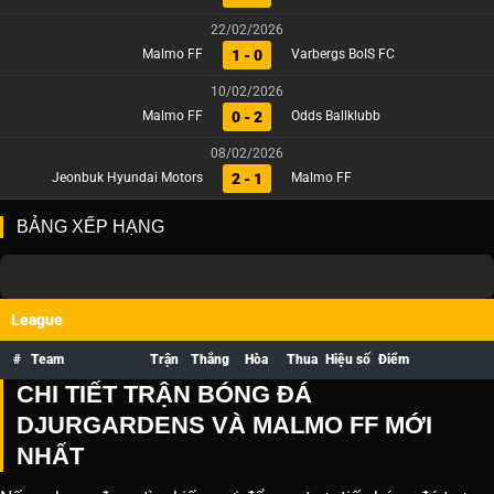
22/02/2026
1 - 0
Malmo FF
Varbergs BoIS FC
10/02/2026
0 - 2
Malmo FF
Odds Ballklubb
08/02/2026
2 - 1
Jeonbuk Hyundai Motors
Malmo FF
BẢNG XẾP HẠNG
League
#
Team
Trận
Thắng
Hòa
Thua
Hiệu số
Điểm
CHI TIẾT TRẬN BÓNG ĐÁ
DJURGARDENS VÀ MALMO FF MỚI
NHẤT