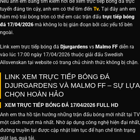
Nếu anh em đang tìm kiếm nơi để xem trực tiếp bóng đá trực
tuyến đáng tin cậy, anh em có thể tìm đến
Tv
.
Tại đây anh em
hâm mộ trái bóng tròn có thể em các trận đấu
trực tiếp bóng
đá 17/04/2026
mà không lo bị gián đoạn bởi các yếu tố bên
ngoài.
Link xem trực tiếp bóng đá
Djurgardens
vs
Malmo FF
diễn ra
vào lúc 17:00 ngày 17/04/2026 thuộc giải đấu Swedish
Allsvenskan tại website
có trang chủ chính thức không bị chặn.
LINK XEM TRỰC TIẾP BÓNG ĐÁ
DJURGARDENS VÀ MALMO FF – SỰ LỰA
CHỌN HOÀN HẢO
XEM TRỰC TIẾP BÓNG ĐÁ 17/04/2026 FULL HD
Anh em tha hồ tận hưởng những trận đấu bóng mới nhất tại TV
một cách mượt mà nhất. Nhờ áp dụng công nghệ hiện đại nhất,
đường truyền tại được cập nhật liên tục để hạn chế tình trạng
giật lag, quá tải.