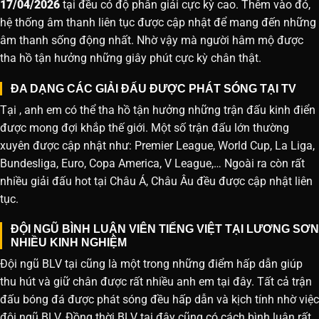
17/04/2026
tại đều có độ phân giải cực kỳ cao. Thêm vào đó,
hệ thống âm thanh liên tục được cập nhật để mang đến những
âm thanh sống động nhất. Nhờ vậy mà người hâm mộ được
tha hồ tận hưởng những giây phút cực kỳ chân thật.
ĐA DẠNG CÁC GIẢI ĐẤU ĐƯỢC PHÁT SÓNG TẠI TV
Tại , anh em có thể tha hồ tận hưởng những trận đấu kinh điển
được mong đợi khắp thế giới. Một số trận đấu lớn thường
xuyên được cập nhật như: Premier League, World Cup, La Liga,
Bundesliga, Euro, Copa America, V League,… Ngoài ra còn rất
nhiều giải đấu hot tại Châu Á, Châu Âu đều được cập nhật liên
tục.
ĐỘI NGŨ BÌNH LUẬN VIÊN TIẾNG VIỆT TẠI LƯƠNG SƠN
NHIỀU KINH NGHIỆM
Đội ngũ BLV tại cũng là một trong những điểm hấp dẫn giúp
thu hút và giữ chân được rất nhiều anh em tại đây. Tất cả trận
đấu bóng đá được phát sóng đều hấp dẫn và kịch tính nhờ việc
đội ngũ BLV. Đồng thời BLV tại đây cũng có cách bình luận rất