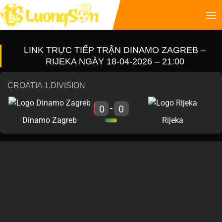
LINK TRỰC TIẾP TRẬN DINAMO ZAGREB –
RIJEKA NGÀY 18-04-2026 – 21:00
CROATIA 1.DIVISION
0
0
-
Dinamo Zagreb
Rijeka