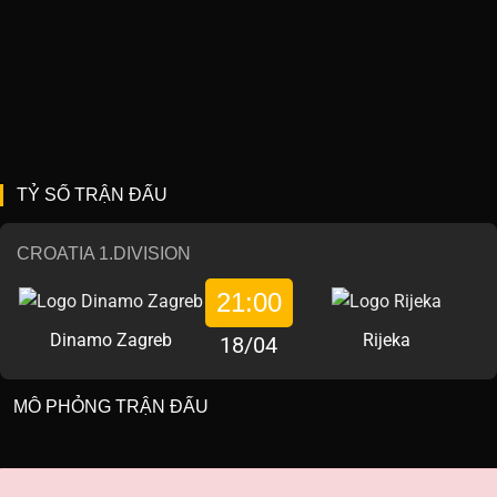
TỶ SỐ TRẬN ĐẤU
CROATIA 1.DIVISION
21:00
Dinamo Zagreb
Rijeka
18/04
MÔ PHỎNG TRẬN ĐẤU