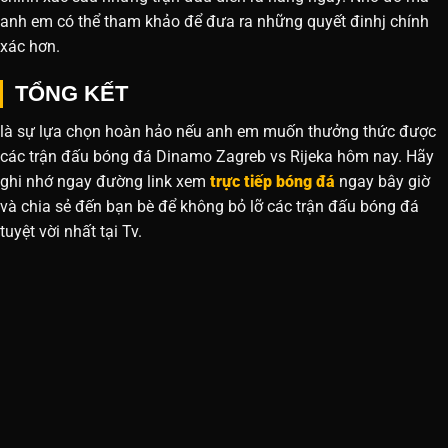
anh em có thể tham khảo để đưa ra những quyết đinhj chính
xác hơn.
TỔNG KẾT
là sự lựa chọn hoàn hảo nếu anh em muốn thưởng thức được
các trận đấu bóng đá Dinamo Zagreb vs Rijeka hôm nay. Hãy
ghi nhớ ngay đường link xem
trực tiếp bóng đá
ngay bây giờ
và chia sẻ đến bạn bè để không bỏ lỡ các trận đấu bóng đá
tuyệt vời nhất tại Tv.