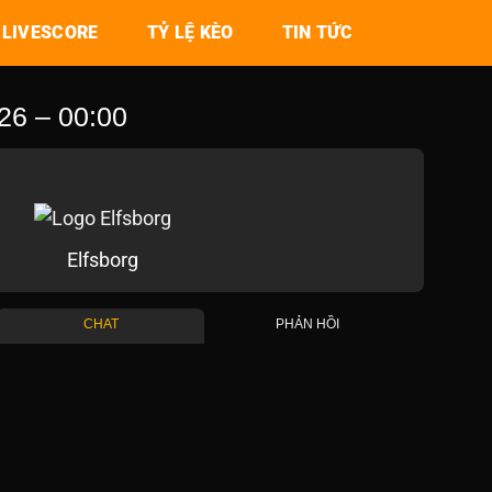
LIVESCORE
TỶ LỆ KÈO
TIN TỨC
6 – 00:00
Elfsborg
CHAT
PHẢN HỒI