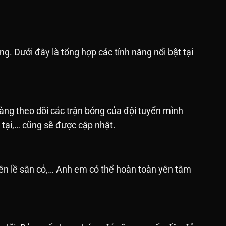
ưới đây là tổng hợp các tính năng nổi bật tại
àng theo dõi các trận bóng của đội tuyển mình
n tại,… cũng sẽ được cập nhật.
bên lề sân cỏ,… Anh em có thể hoàn toàn yên tâm