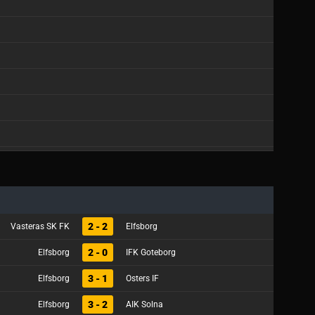
2 - 2
Vasteras SK FK
Elfsborg
2 - 0
Elfsborg
IFK Goteborg
3 - 1
Elfsborg
Osters IF
3 - 2
Elfsborg
AIK Solna