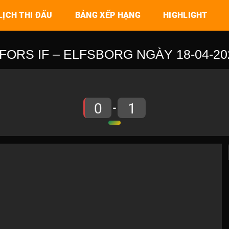
LỊCH THI ĐẤU
BẢNG XẾP HẠNG
HIGHLIGHT
ORS IF – ELFSBORG NGÀY 18-04-202
0
1
-