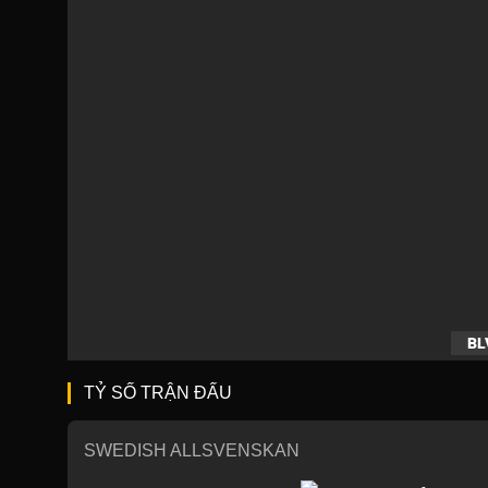
BL
TỶ SỐ TRẬN ĐẤU
SWEDISH ALLSVENSKAN