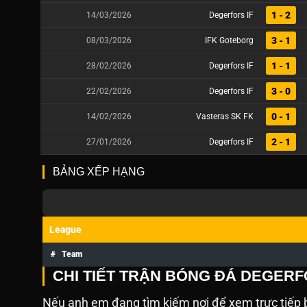
1 - 2
14/03/2026
Degerfors IF
3 - 1
08/03/2026
IFK Goteborg
1 - 1
28/02/2026
Degerfors IF
3 - 0
22/02/2026
Degerfors IF
0 - 1
14/02/2026
Vasteras SK FK
2 - 1
27/01/2026
Degerfors IF
BẢNG XẾP HẠNG
League
#
Team
CHI TIẾT TRẬN BÓNG ĐÁ DEGERF
Nếu anh em đang tìm kiếm nơi để xem trực tiếp b