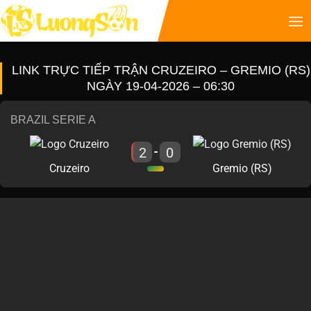
LINK TRỰC TIẾP TRẬN CRUZEIRO – GREMIO (RS)
NGÀY 19-04-2026 – 06:30
BRAZIL SERIE A
2
0
-
Cruzeiro
Gremio (RS)