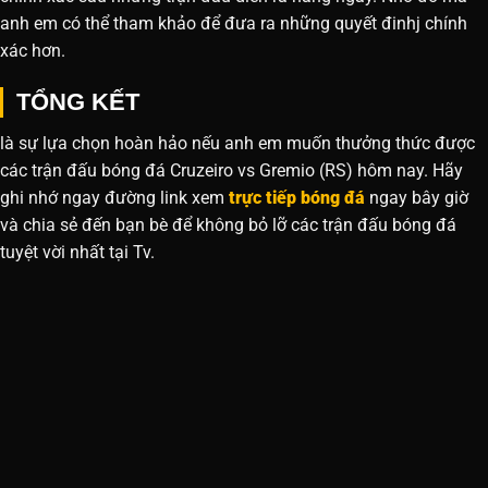
anh em có thể tham khảo để đưa ra những quyết đinhj chính
xác hơn.
TỔNG KẾT
là sự lựa chọn hoàn hảo nếu anh em muốn thưởng thức được
các trận đấu bóng đá Cruzeiro vs Gremio (RS) hôm nay. Hãy
ghi nhớ ngay đường link xem
trực tiếp bóng đá
ngay bây giờ
và chia sẻ đến bạn bè để không bỏ lỡ các trận đấu bóng đá
tuyệt vời nhất tại Tv.