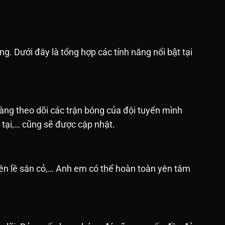
ưới đây là tổng hợp các tính năng nổi bật tại
àng theo dõi các trận bóng của đội tuyển mình
n tại,… cũng sẽ được cập nhật.
bên lề sân cỏ,… Anh em có thể hoàn toàn yên tâm