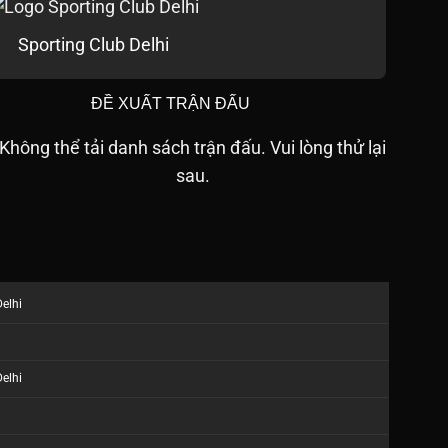
Sporting Club Delhi
ĐỀ XUẤT TRẬN ĐẤU
Không thể tải danh sách trận đấu. Vui lòng thử lại
sau.
Delhi
s
Delhi
s