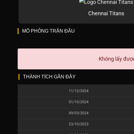
Chennai Titans
MÔ PHỎNG TRẬN ĐẤU
Không lấy được
THÀNH TÍCH GẦN ĐÂY
11/12/2024
01/10/2024
09/03/2024
23/10/2023