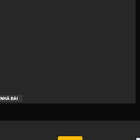
NHÀ ĐÀI