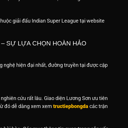
thuộc giải đấu Indian Super League tại website
I – SỰ LỰA CHỌN HOÀN HẢO
 nghệ hiện đại nhất, đường truyền tại được cập
 nghiên cứu rất lâu. Giao diện Lương Sơn ưu tiên
. Từ đó dễ dàng xem xem
tructiepbongda
các trận