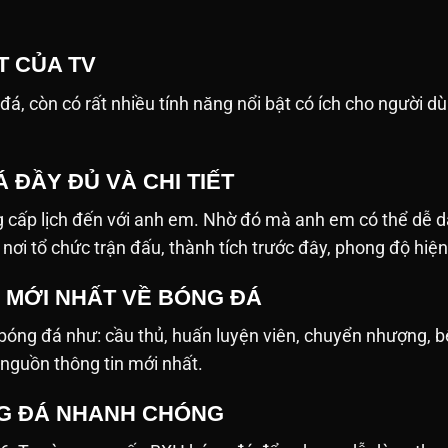
T CỦA TV
 còn có rất nhiều tính năng nổi bật có ích cho người dùng. D
 ĐẦY ĐỦ VÀ CHI TIẾT
 cấp lịch đến với anh em. Nhờ đó mà anh em có thể dễ d
n, nơi tổ chức trận đấu, thành tích trước đây, phong độ hiệ
N MỚI NHẤT VỀ BÓNG ĐÁ
ề bóng đá như: cầu thủ, huấn luyện viên, chuyển nhượng, 
 nguồn thông tin mới nhất.
G ĐÁ NHANH CHÓNG