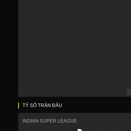
TỶ SỐ TRẬN ĐẤU
INDIAN SUPER LEAGUE