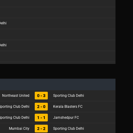
s
s
Delhi
s
Delhi
s
0 - 3
Northeast United
Sporting Club Delhi
2 - 0
Sporting Club Delhi
Kerala Blasters FC
1 - 1
Sporting Club Delhi
Jamshedpur FC
2 - 2
Mumbai City
Sporting Club Delhi