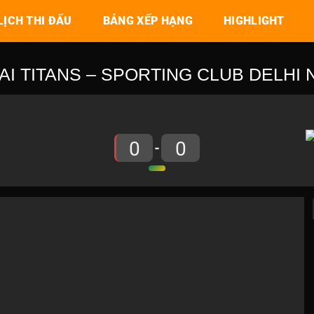
LỊCH THI ĐẤU
BẢNG XẾP HẠNG
HIGHLIGHT
I TITANS – SPORTING CLUB DELHI NG
0
0
-