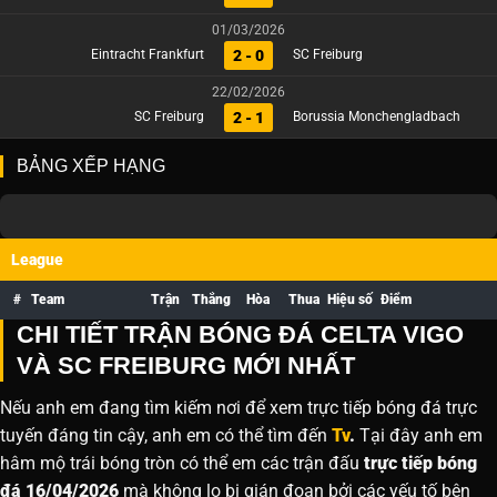
01/03/2026
2 - 0
Eintracht Frankfurt
SC Freiburg
22/02/2026
2 - 1
SC Freiburg
Borussia Monchengladbach
BẢNG XẾP HẠNG
League
#
Team
Trận
Thắng
Hòa
Thua
Hiệu số
Điểm
CHI TIẾT TRẬN BÓNG ĐÁ CELTA VIGO
VÀ SC FREIBURG MỚI NHẤT
Nếu anh em đang tìm kiếm nơi để xem trực tiếp bóng đá trực
tuyến đáng tin cậy, anh em có thể tìm đến
Tv
.
Tại đây anh em
hâm mộ trái bóng tròn có thể em các trận đấu
trực tiếp bóng
đá 16/04/2026
mà không lo bị gián đoạn bởi các yếu tố bên