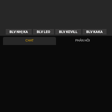
BLV NHỊ KA
BLV LEO
BLV KEVILL
BLV KAKA
CHAT
PHẢN HỒI