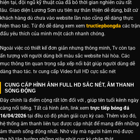
hiện tại, đội ngũ kỹ thuật của đã bỏ thời gian nghiên cứu rất
lâu. Giao diện Lương Sơn ưu tiên sự thân thiện dễ dùng, bất cứ
khách hàng dù chưa vào website lần nào cũng dễ dàng thực
hiện thao tác. Từ đó dễ dàng xem xem
tructiepbongda
các trận
đấu yêu thích của mình một cách nhanh chóng.
Ngoài việc có thiết kế đơn giản nhưng thông minh, Tv còn tạo
ấn tượng với người dùng bởi màu sắc website hài hòa. Các
mục thông tin quan trọng sắp xếp nổi bật giúp người dùng dễ
dàng thao tác. tv cung cấp Video full HD cực sắc nét
CUNG CẤP HÌNH ẢNH FULL HD SẮC NÉT, ÂM THANH
SỐNG ĐỘNG
Đây chính là điểm cộng rất lớn đối với , giúp tên tuổi kênh ngày
càng nổi tiếng. Tất cả hình ảnh, link xem
trực tiếp bóng đá
16/04/2026
tại đều có độ phân giải cực kỳ cao. Thêm vào đó,
hệ thống âm thanh liên tục được cập nhật để mang đến những
âm thanh sống động nhất. Nhờ vậy mà người hâm mộ được
tha hồ tận hưởng những giây phút cực kỳ chân thật.