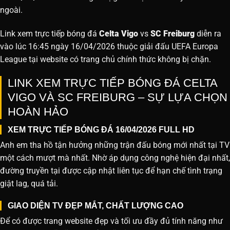
ngoài.
Link xem trực tiếp bóng đá
Celta Vigo
vs
SC Freiburg
diễn ra
vào lúc 16:45 ngày 16/04/2026 thuộc giải đấu UEFA Europa
League tại website
có trang chủ chính thức không bị chặn.
LINK XEM TRỰC TIẾP BÓNG ĐÁ CELTA
VIGO VÀ SC FREIBURG – SỰ LỰA CHỌN
HOÀN HẢO
XEM TRỰC TIẾP BÓNG ĐÁ 16/04/2026 FULL HD
Anh em tha hồ tận hưởng những trận đấu bóng mới nhất tại TV
một cách mượt mà nhất. Nhờ áp dụng công nghệ hiện đại nhất,
đường truyền tại được cập nhật liên tục để hạn chế tình trạng
giật lag, quá tải.
GIAO DIỆN TV ĐẸP MẮT, CHẤT LƯỢNG CAO
Để có được trang website đẹp và tối ưu đầy đủ tính năng như