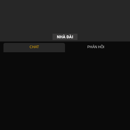
NHÀ ĐÀI
CHAT
PHẢN HỒI