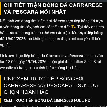
CHI TIẾT TRẬN BÓNG ĐÁ CARRARESE
VÀ PESCARA MỚI NHẤT
Nếu anh em đang tìm kiếm nơi để xem trực tiếp bóng đá trực
tuyến đáng tin cậy, anh em có thể tìm đến
Tv
.
Tại đây anh em
hâm mộ trái bóng tròn có thể em các trận đấu
trực tiếp bóng
đá 19/04/2026
mà không lo bị gián đoạn bởi các yếu tố bên
ngoài.
Link xem trực tiếp bóng đá
Carrarese
vs
Pescara
diễn ra vào
lúc 13:00 ngày 19/04/2026 thuộc giải đấu Italian Serie B tại
website
có trang chủ chính thức không bị chặn.
LINK XEM TRỰC TIẾP BÓNG ĐÁ
CARRARESE VÀ PESCARA – SỰ LỰA
CHỌN HOÀN HẢO
XEM TRỰC TIẾP BÓNG ĐÁ 19/04/2026 FULL HD