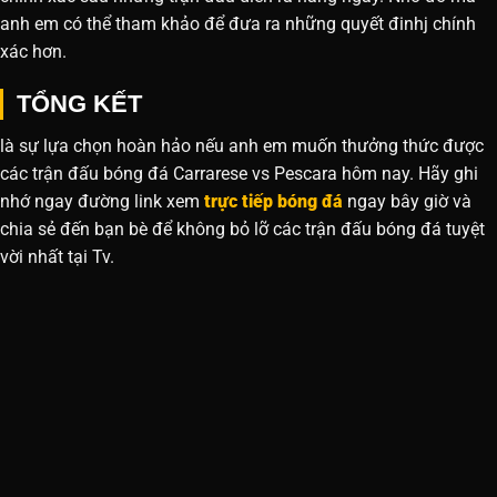
anh em có thể tham khảo để đưa ra những quyết đinhj chính
xác hơn.
TỔNG KẾT
là sự lựa chọn hoàn hảo nếu anh em muốn thưởng thức được
các trận đấu bóng đá Carrarese vs Pescara hôm nay. Hãy ghi
nhớ ngay đường link xem
trực tiếp bóng đá
ngay bây giờ và
chia sẻ đến bạn bè để không bỏ lỡ các trận đấu bóng đá tuyệt
vời nhất tại Tv.