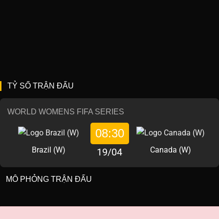
TỶ SỐ TRẬN ĐẤU
WORLD WOMENS FIFA SERIES
08:30
Brazil (W)
Canada (W)
19/04
MÔ PHỎNG TRẬN ĐẤU