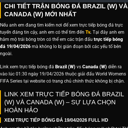
CHI TIẾT TRẬN BÓNG ĐÁ BRAZIL (W) VÀ
CANADA (W) MỚI NHẤT
Nếu anh em đang tìm kiếm nơi để xem trực tiếp bóng đá trực
tuyến đáng tin cậy, anh em có thể tìm đến
Tv
.
Tại đây anh em
hâm mộ trái bóng tròn có thể em các trận đấu
trực tiếp bóng
đá 19/04/2026
mà không lo bị gián đoạn bởi các yếu tố bên
ngoài.
Link xem trực tiếp bóng đá
Brazil (W)
vs
Canada (W)
diễn ra
vào lúc 01:30 ngày 19/04/2026 thuộc giải đấu World Womens
FIFA Series tại website
có trang chủ chính thức không bị chặn.
LINK XEM TRỰC TIẾP BÓNG ĐÁ BRAZIL
(W) VÀ CANADA (W) – SỰ LỰA CHỌN
HOÀN HẢO
XEM TRỰC TIẾP BÓNG ĐÁ 19/04/2026 FULL HD