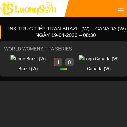
LINK TRỰC TIẾP TRẬN BRAZIL (W) – CANADA (W)
NGÀY 19-04-2026 – 08:30
WORLD WOMENS FIFA SERIES
1
0
-
Brazil (W)
Canada (W)