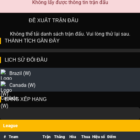
Không lấy được thông tin trận đấu
ĐỀ XUẤT TRẬN ĐẤU
Không thể tải danh sách trận đấu. Vui lòng thử lại sau.
THÀNH TÍCH GẦN ĐÂY
LỊCH SỬ ĐỐI ĐẦU
Brazil (W)
Canada (W)
BẢNG XẾP HẠNG
League
#
Team
Trận
Thắng
Hòa
Thua
Hiệu số
Điểm