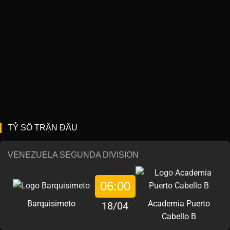
TỶ SỐ TRẬN ĐẤU
VENEZUELA SEGUNDA DIVISION
06:00
Barquisimeto
Academia Puerto
18/04
Cabello B