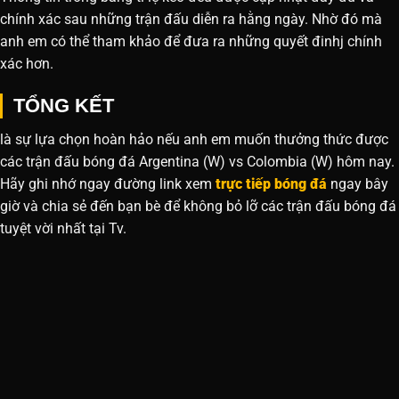
chính xác sau những trận đấu diễn ra hằng ngày. Nhờ đó mà
anh em có thể tham khảo để đưa ra những quyết đinhj chính
xác hơn.
TỔNG KẾT
là sự lựa chọn hoàn hảo nếu anh em muốn thưởng thức được
các trận đấu bóng đá Argentina (W) vs Colombia (W) hôm nay.
Hãy ghi nhớ ngay đường link xem
trực tiếp bóng đá
ngay bây
giờ và chia sẻ đến bạn bè để không bỏ lỡ các trận đấu bóng đá
tuyệt vời nhất tại Tv.