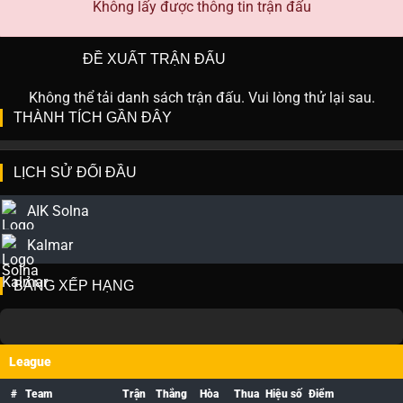
Không lấy được thông tin trận đấu
ĐỀ XUẤT TRẬN ĐẤU
Không thể tải danh sách trận đấu. Vui lòng thử lại sau.
THÀNH TÍCH GẦN ĐÂY
LỊCH SỬ ĐỐI ĐẦU
AIK Solna
Kalmar
BẢNG XẾP HẠNG
League
#
Team
Trận
Thắng
Hòa
Thua
Hiệu số
Điểm