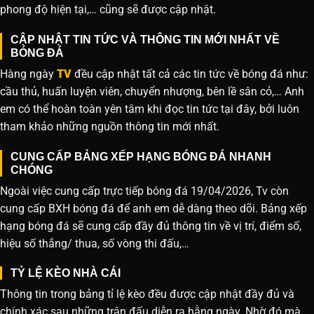
phong độ hiện tại,… cũng sẽ được cập nhật.
CẬP NHẬT TIN TỨC VÀ THÔNG TIN MỚI NHẤT VỀ
BÓNG ĐÁ
Hàng ngày
TV
đều cập nhật tất cả các tin tức về bóng đá như:
cầu thủ, huấn luyện viên, chuyển nhượng, bên lề sân cỏ,… Anh
em có thể hoàn toàn yên tâm khi đọc tin tức tại đây, bởi luôn
tham khảo những nguồn thông tin mới nhất.
CUNG CẤP BẢNG XẾP HẠNG BÓNG ĐÁ NHANH
CHÓNG
Ngoài việc cung cấp trực tiếp bóng đá 19/04/2026, Tv còn
cung cấp BXH bóng đá để anh em dễ dàng theo dõi. Bảng xếp
hạng bóng đá sẽ cung cấp đầy đủ thông tin về vị trí, điểm số,
hiệu số thắng/ thua, số vòng thi đấu,…
TỶ LỆ KÈO NHÀ CÁI
Thông tin trong bảng tỉ lệ kèo đều được cập nhật đầy đủ và
chính xác sau những trận đấu diễn ra hằng ngày. Nhờ đó mà