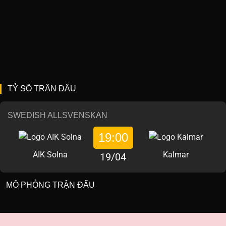
TỶ SỐ TRẬN ĐẤU
SWEDISH ALLSVENSKAN
19:00
AIK Solna
Kalmar
19/04
MÔ PHỎNG TRẬN ĐẤU