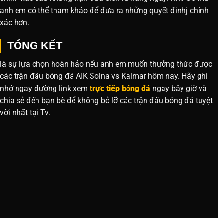
anh em có thể tham khảo để đưa ra những quyết đinhj chính
xác hơn.
TỔNG KẾT
là sự lựa chọn hoàn hảo nếu anh em muốn thưởng thức được
các trận đấu bóng đá AIK Solna vs Kalmar hôm nay. Hãy ghi
nhớ ngay đường link xem
trực tiếp bóng đá
ngay bây giờ và
chia sẻ đến bạn bè để không bỏ lỡ các trận đấu bóng đá tuyệt
vời nhất tại Tv.