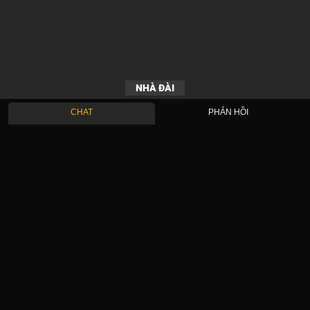
NHÀ ĐÀI
CHAT
PHẢN HỒI