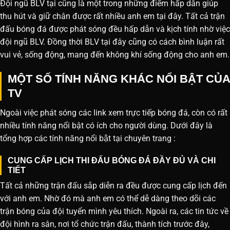
Đội ngũ BLV tại cũng là một trong những điểm hấp dẫn giúp
thu hút và giữ chân được rất nhiều anh em tại đây. Tất cả trận
đấu bóng đá được phát sóng đều hấp dẫn và kịch tính nhờ việc
đội ngũ BLV. Đồng thời BLV tại đây cũng có cách bình luận rất
vui vẻ, sống động, mang đến không khí sống động cho anh em.
MỘT SỐ TÍNH NĂNG KHÁC NỔI BẬT CỦA
TV
Ngoài việc phát sóng các link xem trực tiếp bóng đá, còn có rất
nhiều tính năng nổi bật có ích cho người dùng. Dưới đây là
tổng hợp các tính năng nổi bật tại chuyên trang :
CUNG CẤP LỊCH THI ĐẤU BÓNG ĐÁ ĐẦY ĐỦ VÀ CHI
TIẾT
Tất cả những trận đấu sắp diễn ra đều được cung cấp lịch đến
với anh em. Nhờ đó mà anh em có thể dễ dàng theo dõi các
trận bóng của đội tuyển mình yêu thích. Ngoài ra, các tin tức về
đội hình ra sân, nơi tổ chức trận đấu, thành tích trước đây,