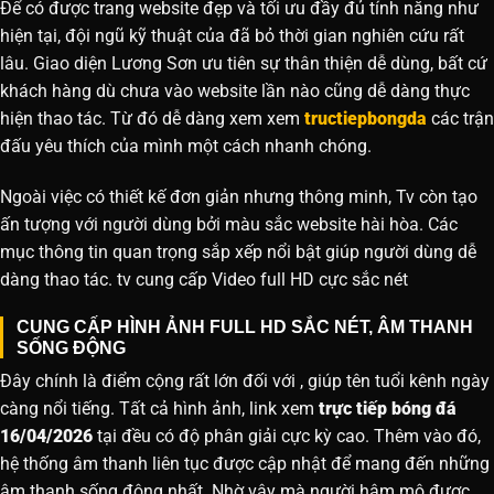
Để có được trang website đẹp và tối ưu đầy đủ tính năng như
hiện tại, đội ngũ kỹ thuật của đã bỏ thời gian nghiên cứu rất
lâu. Giao diện Lương Sơn ưu tiên sự thân thiện dễ dùng, bất cứ
khách hàng dù chưa vào website lần nào cũng dễ dàng thực
hiện thao tác. Từ đó dễ dàng xem xem
tructiepbongda
các trận
đấu yêu thích của mình một cách nhanh chóng.
Ngoài việc có thiết kế đơn giản nhưng thông minh, Tv còn tạo
ấn tượng với người dùng bởi màu sắc website hài hòa. Các
mục thông tin quan trọng sắp xếp nổi bật giúp người dùng dễ
dàng thao tác. tv cung cấp Video full HD cực sắc nét
CUNG CẤP HÌNH ẢNH FULL HD SẮC NÉT, ÂM THANH
SỐNG ĐỘNG
Đây chính là điểm cộng rất lớn đối với , giúp tên tuổi kênh ngày
càng nổi tiếng. Tất cả hình ảnh, link xem
trực tiếp bóng đá
16/04/2026
tại đều có độ phân giải cực kỳ cao. Thêm vào đó,
hệ thống âm thanh liên tục được cập nhật để mang đến những
âm thanh sống động nhất. Nhờ vậy mà người hâm mộ được