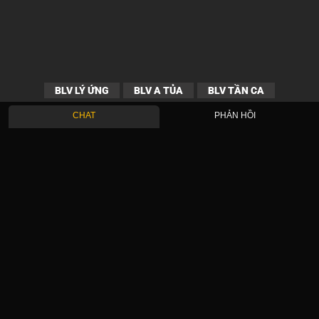
BLV LÝ ỨNG
BLV A TỦA
BLV TẦN CA
CHAT
PHẢN HỒI