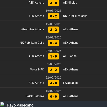
3 - 0
AEK Athens
AE Kifisias
19/03/2026
0 - 2
AEK Athens
NK Publikum Celje
15/03/2026
2 - 2
Atromitos Athens
AEK Athens
12/03/2026
0 - 4
NK Publikum Celje
AEK Athens
07/03/2026
1 - 0
AEK Athens
AEL Larisa
01/03/2026
2 - 2
Volos NFC
AEK Athens
22/02/2026
4 - 0
AEK Athens
Levadiakos
15/02/2026
0 - 0
PAOK Saloniki
AEK Athens
Rayo Vallecano