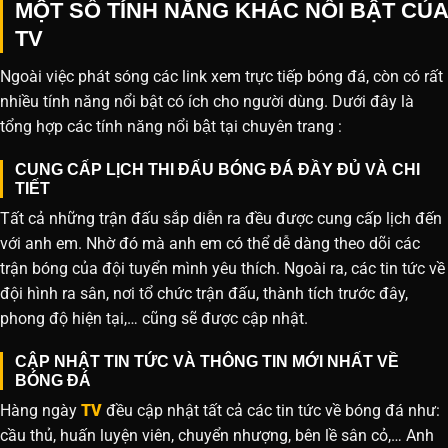
MỘT SỐ TÍNH NĂNG KHÁC NỔI BẬT CỦA
TV
Ngoài việc phát sóng các link xem trực tiếp bóng đá, còn có rất
nhiều tính năng nổi bật có ích cho người dùng. Dưới đây là
tổng hợp các tính năng nổi bật tại chuyên trang :
CUNG CẤP LỊCH THI ĐẤU BÓNG ĐÁ ĐẦY ĐỦ VÀ CHI
TIẾT
Tất cả những trận đấu sắp diễn ra đều được cung cấp lịch đến
với anh em. Nhờ đó mà anh em có thể dễ dàng theo dõi các
trận bóng của đội tuyển mình yêu thích. Ngoài ra, các tin tức về
đội hình ra sân, nơi tổ chức trận đấu, thành tích trước đây,
phong độ hiện tại,… cũng sẽ được cập nhật.
CẬP NHẬT TIN TỨC VÀ THÔNG TIN MỚI NHẤT VỀ
BÓNG ĐÁ
Hàng ngày
TV
đều cập nhật tất cả các tin tức về bóng đá như:
cầu thủ, huấn luyện viên, chuyển nhượng, bên lề sân cỏ,… Anh