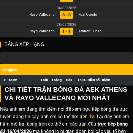
04/03/2026
3 - 0
Rayo Vallecano
Real Oviedo
28/02/2026
1 - 1
Rayo Vallecano
Athletic Bilbao
BẢNG XẾP HẠNG
League
#
Team
Trận
Thắng
Hòa
Thua
Hiệu số
Điểm
CHI TIẾT TRẬN BÓNG ĐÁ AEK ATHENS
VÀ RAYO VALLECANO MỚI NHẤT
Nếu anh em đang tìm kiếm nơi để xem trực tiếp bóng đá trực
tuyến đáng tin cậy, anh em có thể tìm đến
Tv
.
Tại đây anh em
hâm mộ trái bóng tròn có thể em các trận đấu
trực tiếp bóng
đá 16/04/2026
mà không lo bị gián đoạn bởi các yếu tố bên