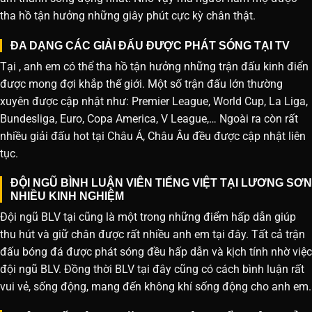
tha hồ tận hưởng những giây phút cực kỳ chân thật.
ĐA DẠNG CÁC GIẢI ĐẤU ĐƯỢC PHÁT SÓNG TẠI TV
Tại , anh em có thể tha hồ tận hưởng những trận đấu kinh điển
được mong đợi khắp thế giới. Một số trận đấu lớn thường
xuyên được cập nhật như: Premier League, World Cup, La Liga,
Bundesliga, Euro, Copa America, V League,… Ngoài ra còn rất
nhiều giải đấu hot tại Châu Á, Châu Âu đều được cập nhật liên
tục.
ĐỘI NGŨ BÌNH LUẬN VIÊN TIẾNG VIỆT TẠI LƯƠNG SƠN
NHIỀU KINH NGHIỆM
Đội ngũ BLV tại cũng là một trong những điểm hấp dẫn giúp
thu hút và giữ chân được rất nhiều anh em tại đây. Tất cả trận
đấu bóng đá được phát sóng đều hấp dẫn và kịch tính nhờ việc
đội ngũ BLV. Đồng thời BLV tại đây cũng có cách bình luận rất
vui vẻ, sống động, mang đến không khí sống động cho anh em.