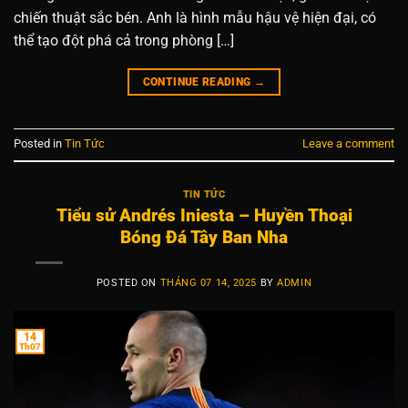
chiến thuật sắc bén. Anh là hình mẫu hậu vệ hiện đại, có
thể tạo đột phá cả trong phòng […]
CONTINUE READING
→
Posted in
Tin Tức
Leave a comment
TIN TỨC
Tiểu sử Andrés Iniesta – Huyền Thoại
Bóng Đá Tây Ban Nha
POSTED ON
THÁNG 07 14, 2025
BY
ADMIN
14
Th07