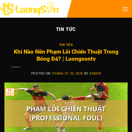
TIN TỨC
TIN TỨC
Khi Nào Nên Phạm Lỗi Chiến Thuật Trong
Bóng Đá? | Luongsontv
POSTED ON
THÁNG 07 20, 2025
BY
ADMIN
20
Th07