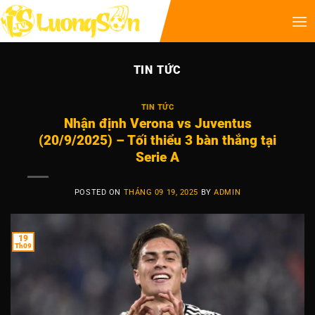
TIN TỨC
TIN TỨC
Nhận định Verona vs Juventus
(20/9/2025) – Tối thiểu 3 bàn thắng tại
Serie A
POSTED ON
THÁNG 09 19, 2025
BY
ADMIN
19
Th09