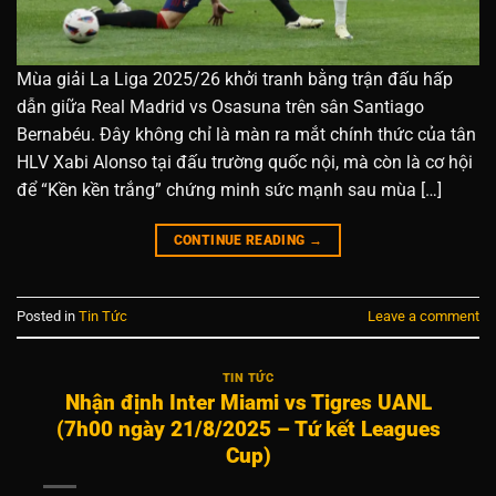
Mùa giải La Liga 2025/26 khởi tranh bằng trận đấu hấp
dẫn giữa Real Madrid vs Osasuna trên sân Santiago
Bernabéu. Đây không chỉ là màn ra mắt chính thức của tân
HLV Xabi Alonso tại đấu trường quốc nội, mà còn là cơ hội
để “Kền kền trắng” chứng minh sức mạnh sau mùa […]
CONTINUE READING
→
Posted in
Tin Tức
Leave a comment
TIN TỨC
Nhận định Inter Miami vs Tigres UANL
(7h00 ngày 21/8/2025 – Tứ kết Leagues
Cup)