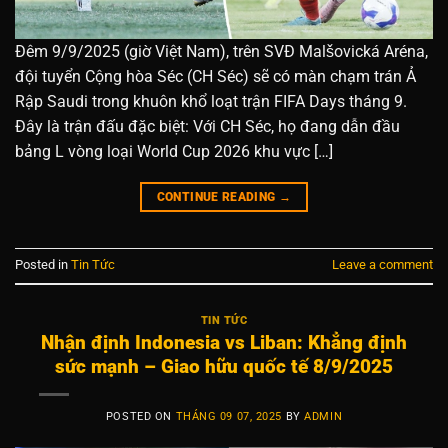
Đêm 9/9/2025 (giờ Việt Nam), trên SVĐ Malšovická Aréna,
đội tuyển Cộng hòa Séc (CH Séc) sẽ có màn chạm trán Ả
Rập Saudi trong khuôn khổ loạt trận FIFA Days tháng 9.
Đây là trận đấu đặc biệt: Với CH Séc, họ đang dẫn đầu
bảng L vòng loại World Cup 2026 khu vực […]
CONTINUE READING
→
Posted in
Tin Tức
Leave a comment
TIN TỨC
Nhận định Indonesia vs Liban: Khẳng định
sức mạnh – Giao hữu quốc tế 8/9/2025
POSTED ON
THÁNG 09 07, 2025
BY
ADMIN