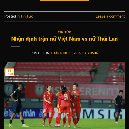
Posted in
Tin Tức
Leave a comment
TIN TỨC
Nhận định trận nữ Việt Nam vs nữ Thái Lan
POSTED ON
THÁNG 08 11, 2025
BY
ADMIN
11
Th08