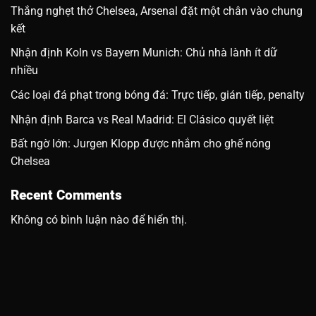
Thắng nghẹt thở Chelsea, Arsenal đặt một chân vào chung
kết
Nhận định Koln vs Bayern Munich: Chủ nhà lành ít dữ
nhiều
Các loại đá phạt trong bóng đá: Trực tiếp, gián tiếp, penalty
Nhận định Barca vs Real Madrid: El Clásico quyết liệt
Bất ngờ lớn: Jurgen Klopp được nhắm cho ghế nóng
Chelsea
Recent Comments
Không có bình luận nào để hiển thị.