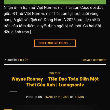
Nhận định trận nữ Việt Nam vs nữ Thái Lan Cuộc đối đầu
giữa ĐT nữ Việt Nam vs nữ Thái Lan tại lượt cuối vòng
bảng A giải vô địch nữ Đông Nam Á 2025 hứa hẹn sẽ là
trận cầu tâm điểm, quyết định ngôi vị số một. Cả hai đội
đều giành trọn […]
CONTINUE READING
→
Posted in
Tin Tức
Leave a comment
TIN TỨC
Wayne Rooney – Tiền Đạo Toàn Diện Một
Thời Của Anh | Luongsontv
POSTED ON
THÁNG 07 20, 2025
BY
ADMIN