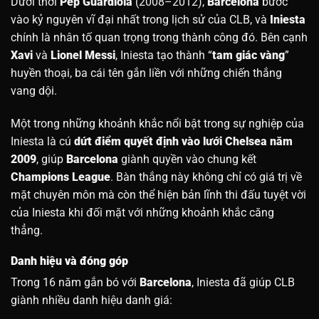
Dưới thời
Pep Guardiola
(2008–2012),
Barcelona
bước
vào kỷ nguyên vĩ đại nhất trong lịch sử của CLB, và
Iniesta
chính là nhân tố quan trọng trong thành công đó. Bên cạnh
Xavi
và
Lionel Messi
, Iniesta tạo thành “
tam giác vàng
”
huyền thoại, ba cái tên gắn liền với những chiến thắng
vang dội.
Một trong những khoảnh khắc nổi bật trong sự nghiệp của
Iniesta là cú
dứt điểm quyết định vào lưới Chelsea năm
2009
, giúp
Barcelona
giành quyền vào chung kết
Champions League
. Bàn thắng này không chỉ có giá trị về
mặt chuyên môn mà còn thể hiện bản lĩnh thi đấu tuyệt vời
của Iniesta khi đối mặt với những khoảnh khắc căng
thẳng.
Danh hiệu và đóng góp
Trong 16 năm gắn bó với
Barcelona
, Iniesta đã giúp CLB
giành nhiều danh hiệu danh giá: