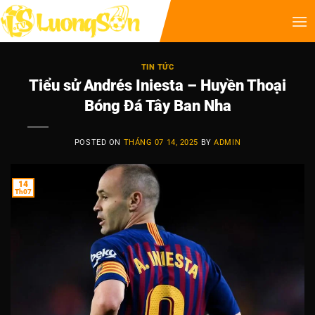
TIN TỨC
Tiểu sử Andrés Iniesta – Huyền Thoại
Bóng Đá Tây Ban Nha
POSTED ON
THÁNG 07 14, 2025
BY
ADMIN
14
Th07