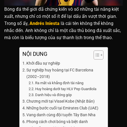
Bóng đá thế giới đã chứng kiến vô số những tài năng kiệt
xuất, nhưng chỉ có một số ít để lại dấu ấn vượt thời gian.
Trong số ấy,
Andrés Iniesta
là cái tên không thể không
nhắc đến. Anh không chỉ là một cầu thủ bóng đá xuất sắc,
mà còn là biểu tượng của sự thanh lịch trong thể thao.
NỘI DUNG
Khởi đầu sự nghiệp
Sự nghiệp huy hoàng tại FC Barcelona
(2002–2018)
Ra mắt và khẳng định tài năng
Huy hoàng dưới tay HLV Pep Guardiola
Danh hiệu và đóng góp
Chương mới tại Vissel Kobe (Nhật Bản)
Những bước cuối tại Emirates Club (UAE)
Vang danh cùng đội tuyển Tây Ban Nha
Phong cách chơi bóng và biệt danh