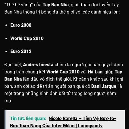
“Thế hệ vàng” của
Tây Ban Nha
, giai đoạn đội tuyển Tây
Ban Nha thống trị bóng đá thế giới với các danh hiệu lớn:
Euro 2008
World Cup 2010
Euro 2012
Đặc biệt,
Andrés Iniesta
chính là người ghi bàn quyết định
trong trận chung kết
World Cup 2010
với
Hà Lan
, giúp
Tây
Ban Nha
lần đầu vô địch thế giới. Khoảnh khắc sau khi ghi
bàn, anh cởi áo để tri ân người bạn quá cố
Dani Jarque
, là
một trong những hình ảnh bất tử trong lòng người hâm
mộ.
Tin tức liên quan:
Nicolò Barella – Tiền Vệ Box-to-
Box Toàn Năng Của Inter Milan | Luongsontv