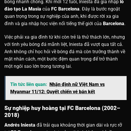
bóng nhanh chóng. Khi mới 12 tuổi, Iniesta đã gia nhập
lò
đào tạo La Masia
của
FC Barcelona
. Đây là bước ngoặt
quan trọng trong sự nghiệp của anh, khi được rời xa gia
đình và gia nhập học viện nổi tiếng thế giới của
Barcelona
.
Việc phải xa gia đình từ khi còn trẻ là thử thách lớn, nhưng
với tình yêu bóng đá mãnh liệt, Iniesta đã vượt qua tất cả.
Anh không chỉ học hỏi về bóng đá mà còn trưởng thành về
mặt nhân cách, một bước đệm quan trọng để trở thành
một ngôi sao lớn trong tương lai.
Tin tức liên quan:
Nhận định nữ Việt Nam vs
Myanmar 11/12: Quyết chiến vé bán kết
Sự nghiệp huy hoàng tại FC Barcelona (2002–
2018)
Andrés Iniesta
đã trải qua khoảng thời gian dài và rực rỡ