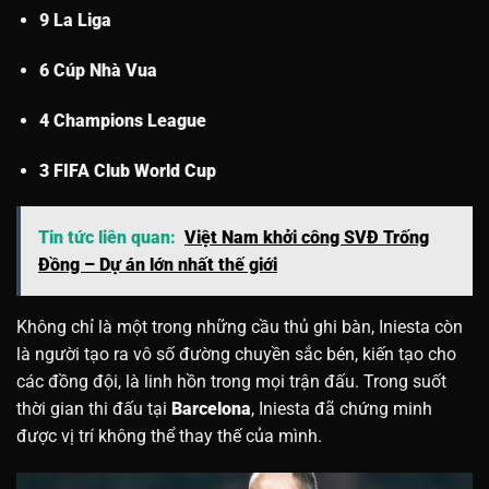
9 La Liga
6 Cúp Nhà Vua
4 Champions League
3 FIFA Club World Cup
Tin tức liên quan:
Việt Nam khởi công SVĐ Trống
Đồng – Dự án lớn nhất thế giới
Không chỉ là một trong những cầu thủ ghi bàn, Iniesta còn
là người tạo ra vô số đường chuyền sắc bén, kiến tạo cho
các đồng đội, là linh hồn trong mọi trận đấu. Trong suốt
thời gian thi đấu tại
Barcelona
, Iniesta đã chứng minh
được vị trí không thể thay thế của mình.