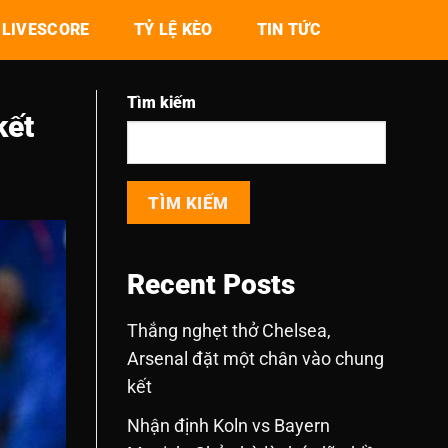
LIVESCORE
TỶ LỆ KÈO
TIN TỨC
Tìm kiếm
kết
TÌM KIẾM
Recent Posts
Thắng nghẹt thở Chelsea,
Arsenal đặt một chân vào chung
kết
Nhận định Koln vs Bayern