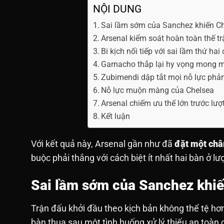
NỘI DUNG
Sai lầm sớm của Sanchez khiến Che
Arsenal kiểm soát hoàn toàn thế tr
Bi kịch nối tiếp với sai lầm thứ ha
Garnacho thắp lại hy vọng mong 
Zubimendi dập tắt mọi nỗ lực phả
Nỗ lực muộn màng của Chelsea
Arsenal chiếm ưu thế lớn trước lượ
Kết luận
Với kết quả này, Arsenal gần như đã
đặt một châ
buộc phải thắng với cách biệt ít nhất hai bàn ở l
Sai lầm sớm của Sanchez khiế
Trận đấu khởi đầu theo kịch bản không thể tệ hơ
bàn thua sau một tình huống xử lý thiếu an toàn