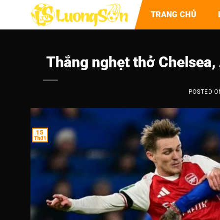
TRANG CHỦ
Thắng nghẹt thở Chelsea,
POSTED 
15
Th01