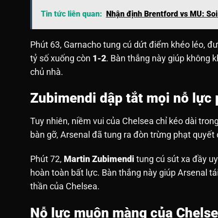
Tin tức liên quan:
Nhận định Brentford vs MU: So
Phút 63, Garnacho tung cú dứt điểm khéo léo, đ
tỷ số xuống còn
1-2
. Bàn thắng này giúp không k
chủ nhà.
Zubimendi dập tắt mọi nỗ lực
Tuy nhiên, niềm vui của Chelsea chỉ kéo dài tron
bàn gỡ, Arsenal đã tung ra đòn trừng phạt quyết 
Phút 72,
Martin Zubimendi
tung cú sút xa đầy u
hoàn toàn bất lực. Bàn thắng này giúp Arsenal tá
thần của Chelsea.
Nỗ lực muộn màng của Chels