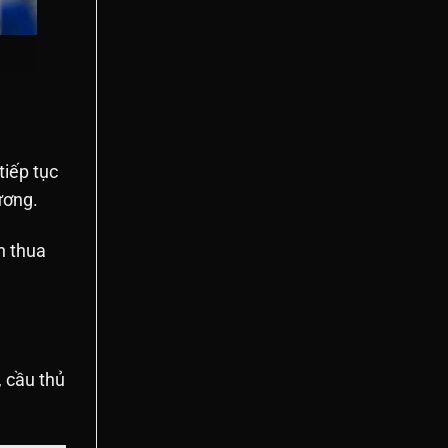
tiếp tục
ương.
n thua
, cầu thủ