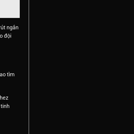
 rút ngắn
o đội
cao tìm
chez
tinh