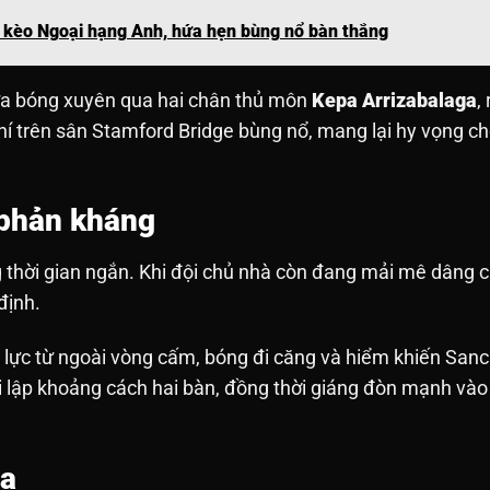
i kèo Ngoại hạng Anh, hứa hẹn bùng nổ bàn thắng
ưa bóng xuyên qua hai chân thủ môn
Kepa Arrizabalaga
,
hí trên sân Stamford Bridge bùng nổ, mang lại hy vọng ch
 phản kháng
g thời gian ngắn. Khi đội chủ nhà còn đang mải mê dâng 
định.
y lực từ ngoài vòng cấm, bóng đi căng và hiểm khiến San
i lập khoảng cách hai bàn, đồng thời giáng đòn mạnh vào 
ea