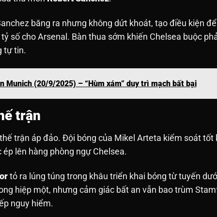
Sanchez băng ra nhưng không dứt khoát, tạo điều kiện đ
tỷ số cho Arsenal. Bàn thua sớm khiến Chelsea buộc phả
 tự tin.
n Munich (20/9/2025) – “Hùm xám” duy trì mạch bất bại
hế trận
thế trận áp đảo. Đội bóng của Mikel Arteta kiểm soát tốt
ức ép lên hàng phòng ngự Chelsea.
or
tỏ ra lúng túng trong khâu triển khai bóng từ tuyến dướ
rong hiệp một, nhưng cảm giác bất an vẫn bao trùm Stam
iếp nguy hiểm.