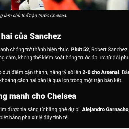
g làm chủ thế trận trước Chelsea.
hứ hai của Sanchez
hanh chóng trở thành hiện thực.
Phút 52
, Robert Sanchez 
òng cấm, không thể kiểm soát bóng trước áp lực từ đối ph
 dứt điểm cận thành, nâng tỷ số lên
2-0 cho Arsenal
. Bà
khoảng cách hai bàn là quá lớn trong một trận bán kết.
ong manh cho Chelsea
tìm được tia sáng từ băng ghế dự bị.
Alejandro Garnacho
biệt bằng pha xử lý đầy tinh tế.