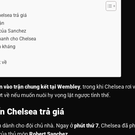
lsea trả giá
ận
i của Sanchez
manh cho Chelsea
n kháng
t về
n vào trận chung kết tại Wembley
, trong khi Chelsea rơi 
ượt về nếu muốn nuôi hy vọng lật ngược tình thế.
n Chelsea trả giá
n dành cho đội chủ nhà. Ngay ở
phút thứ 7
, Chelsea đã p
 của thủ môn
Robert Sanchez
.