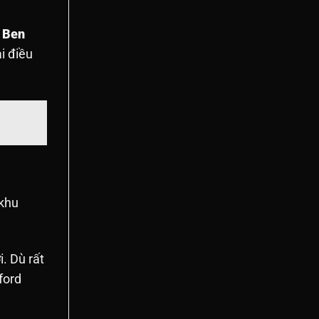
ể
Ben
i điều
 khu
i. Dù rất
ford