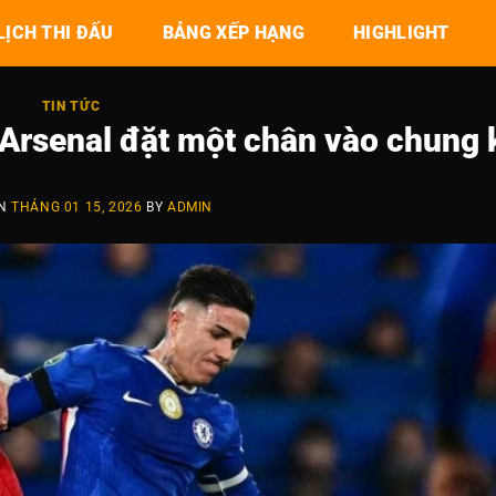
LỊCH THI ĐẤU
BẢNG XẾP HẠNG
HIGHLIGHT
TIN TỨC
 Arsenal đặt một chân vào chung 
ON
THÁNG 01 15, 2026
BY
ADMIN