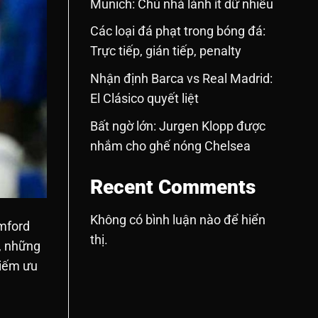
Munich: Chủ nhà lành ít dữ nhiều
Các loại đá phạt trong bóng đá:
Trực tiếp, gián tiếp, penalty
Nhận định Barca vs Real Madrid:
El Clásico quyết liệt
Bất ngờ lớn: Jurgen Klopp được
nhắm cho ghế nóng Chelsea
Recent Comments
Không có bình luận nào để hiển
mford
thị.
g, những
hiếm ưu