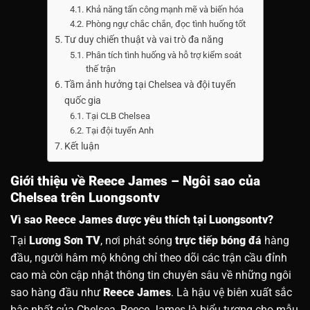
Khả năng tấn công mạnh mẽ và biến hóa
Phòng ngự chắc chắn, đọc tình huống tốt
Tư duy chiến thuật và vai trò đa năng
Phân tích tình huống và hỗ trợ kiểm soát
thế trận
Tầm ảnh hưởng tại Chelsea và đội tuyển
quốc gia
Tại CLB Chelsea
Tại đội tuyển Anh
Kết luận
Giới thiệu về Reece James – Ngôi sao của
Chelsea trên Luongsontv
Vì sao Reece James được yêu thích tại Luongsontv?
Tại
Lương Sơn TV
, nơi phát sóng
trực tiếp bóng đá
hàng
đầu, người hâm mộ không chỉ theo dõi các trận cầu đỉnh
cao mà còn cập nhật thông tin chuyên sâu về những ngôi
sao hàng đầu như
Reece James
. Là hậu vệ biên xuất sắc
bậc nhất của Chelsea, Reece James là biểu tượng cho mẫu