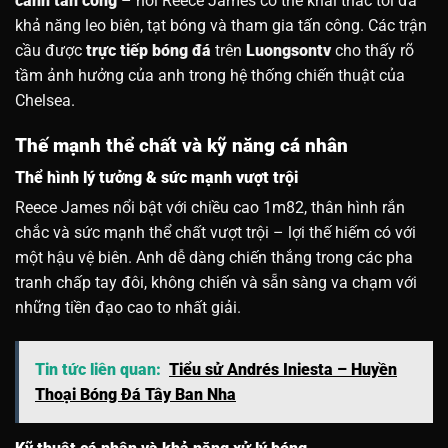
cánh tấn công
– nơi Reece James có thể khai thác tối đa
khả năng leo biên, tạt bóng và tham gia tấn công. Các trận
cầu được
trực tiếp bóng đá
trên
Luongsontv
cho thấy rõ
tầm ảnh hưởng của anh trong hệ thống chiến thuật của
Chelsea.
Thế mạnh thể chất và kỹ năng cá nhân
Thể hình lý tưởng & sức mạnh vượt trội
Reece James nổi bật với chiều cao 1m82, thân hình rắn
chắc và sức mạnh thể chất vượt trội – lợi thế hiếm có với
một hậu vệ biên. Anh dễ dàng chiến thắng trong các pha
tranh chấp tay đôi, không chiến và sẵn sàng va chạm với
những tiền đạo cao to nhất giải.
Tin tức liên quan:
Tiểu sử Andrés Iniesta – Huyền
Thoại Bóng Đá Tây Ban Nha