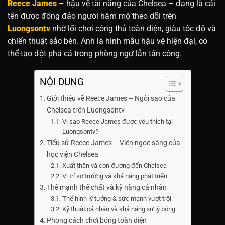
Reece James
– hậu vệ tài năng của Chelsea – đang là cái
tên được đông đảo người hâm mộ theo dõi trên
Luongsontv
nhờ lối chơi công thủ toàn diện, giàu tốc độ và
chiến thuật sắc bén. Anh là hình mẫu hậu vệ hiện đại, có
thể tạo đột phá cả trong phòng ngự lẫn tấn công.
NỘI DUNG
Giới thiệu về Reece James – Ngôi sao của
Chelsea trên Luongsontv
Vì sao Reece James được yêu thích tại
Luongsontv?
Tiểu sử Reece James – Viên ngọc sáng của
học viện Chelsea
Xuất thân và con đường đến Chelsea
Vị trí sở trường và khả năng phát triển
Thế mạnh thể chất và kỹ năng cá nhân
Thể hình lý tưởng & sức mạnh vượt trội
Kỹ thuật cá nhân và khả năng xử lý bóng
Phong cách chơi bóng toàn diện