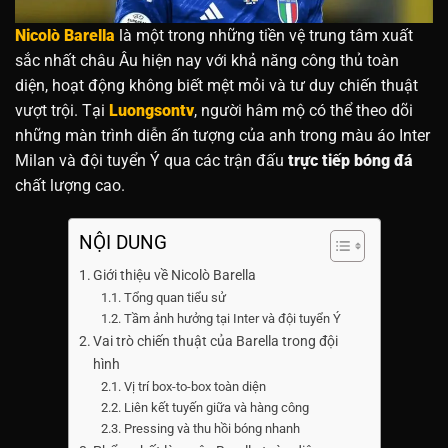
Nicolò Barella
là một trong những tiền vệ trung tâm xuất
sắc nhất châu Âu hiện nay với khả năng công thủ toàn
diện, hoạt động không biết mệt mỏi và tư duy chiến thuật
vượt trội. Tại
Luongsontv
, người hâm mộ có thể theo dõi
những màn trình diễn ấn tượng của anh trong màu áo Inter
Milan và đội tuyển Ý qua các trận đấu
trực tiếp bóng đá
chất lượng cao.
NỘI DUNG
Giới thiệu về Nicolò Barella
Tổng quan tiểu sử
Tầm ảnh hưởng tại Inter và đội tuyển Ý
Vai trò chiến thuật của Barella trong đội
hình
Vị trí box-to-box toàn diện
Liên kết tuyến giữa và hàng công
Pressing và thu hồi bóng nhanh