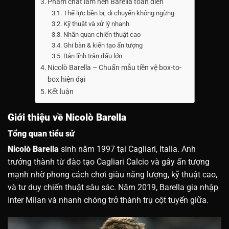
Phẩm chất làm nên Barella toàn diện
Thể lực bền bỉ, di chuyển không ngừng
Kỹ thuật và xử lý nhanh
Nhãn quan chiến thuật cao
Ghi bàn & kiến tạo ấn tượng
Bản lĩnh trận đấu lớn
Nicolò Barella – Chuẩn mẫu tiền vệ box-to-
box hiện đại
Kết luận
Giới thiệu về Nicolò Barella
Tổng quan tiểu sử
Nicolò Barella
sinh năm 1997 tại Cagliari, Italia. Anh
trưởng thành từ đào tạo Cagliari Calcio và gây ấn tượng
mạnh nhờ phong cách chơi giàu năng lượng, kỹ thuật cao,
và tư duy chiến thuật sâu sác. Năm 2019, Barella gia nhập
Inter Milan và nhanh chóng trở thành trụ cột tuyến giữa.