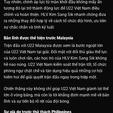
Tuy nhiên, chính áp lực từ màn khởi đầu không mấy ấn
tượng đó lại trở thành động lực để U22 Việt Nam điều
chỉnh và hoàn thiện. HLV Kim Sang Sik nhanh chóng đưa
ra những thay đổi hợp lý về cách tổ chức đội hình, ưu tiên
sự chắc chắn và tính kỷ luật.
Bản lĩnh được thể hiện trước Malaysia
Trận đấu với U22 Malaysia được xem là bước ngoặt lớn
của U22 Việt Nam tại giải. Đối mặt với đối thủ giàu thể lực
và luôn chơi rắn, các học trò của HLV Kim Sang Sik không
hề nao núng. U22 Việt Nam kiểm soát thế trận tốt, tổ chức
phòng ngự chặt chẽ và tận dụng hiệu quả những cơ hội
hiếm hoi để giải quyết trận đấu ngay trong hiệp một.
Chiến thắng này không chỉ giúp U22 Việt Nam giành lợi thế
lớn ở vòng bảng, mà còn là lời khẳng định mạnh mẽ về bản
lĩnh và sự tiến bộ rõ rệt của đội bóng.
Sự già dơ trước thử thách Philippines