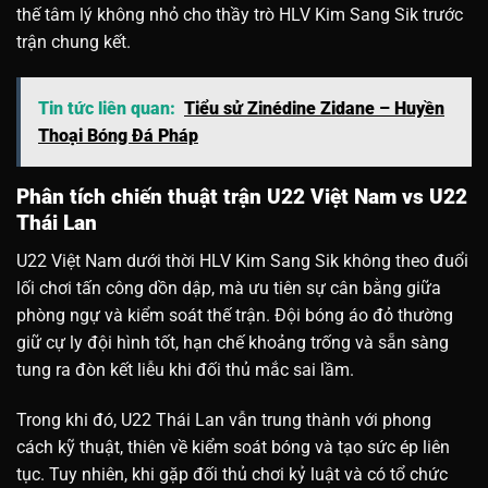
thế tâm lý không nhỏ cho thầy trò HLV Kim Sang Sik trước
trận chung kết.
Tin tức liên quan:
Tiểu sử Zinédine Zidane – Huyền
Thoại Bóng Đá Pháp
Phân tích chiến thuật trận U22 Việt Nam vs U22
Thái Lan
U22 Việt Nam dưới thời HLV Kim Sang Sik không theo đuổi
lối chơi tấn công dồn dập, mà ưu tiên sự cân bằng giữa
phòng ngự và kiểm soát thế trận. Đội bóng áo đỏ thường
giữ cự ly đội hình tốt, hạn chế khoảng trống và sẵn sàng
tung ra đòn kết liễu khi đối thủ mắc sai lầm.
Trong khi đó, U22 Thái Lan vẫn trung thành với phong
cách kỹ thuật, thiên về kiểm soát bóng và tạo sức ép liên
tục. Tuy nhiên, khi gặp đối thủ chơi kỷ luật và có tổ chức