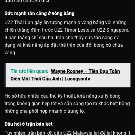
đầu cho chức vô địch.
Sức mạnh tấn công ở vòng bảng
U22 Thái Lan gây ấn tượng mạnh ở vòng bảng với những
chiến thắng đậm trước U22 Timor Leste và U22 Singapore.
9 bàn thắng chỉ sau hai trận cho thấy sức tấn công đa
dạng và khả năng áp đặt thế trận của đội bóng xứ chùa
vàng.
Tin tức liên quan:
Wayne Rooney – Tiền Đạo Toàn
Diện Một Thời Của Anh | Luongsontv
Họ sở hữu nhiều cầu thủ kỹ thuật, khả năng xử lý bóng
trong không gian hẹp tốt và sẵn sàng tạo ra khác biệt bằng
những pha phối hợp nhanh ở trung lộ.
Dấu hỏi ở trận bán kết
Tuy nhiên, trận bán kết gặp U22 Malaysia lại để lại không ít