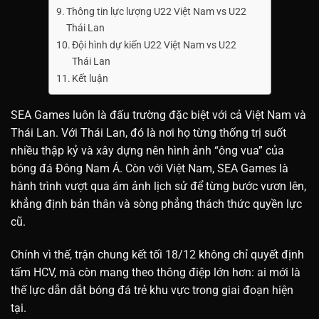
Thông tin lực lượng U22 Việt Nam vs U22
Thái Lan
Đội hình dự kiến U22 Việt Nam vs U22
Thái Lan
Kết luận
SEA Games luôn là đấu trường đặc biệt với cả Việt Nam và
Thái Lan. Với Thái Lan, đó là nơi họ từng thống trị suốt
nhiều thập kỷ và xây dựng nên hình ảnh “ông vua” của
bóng đá Đông Nam Á. Còn với Việt Nam, SEA Games là
hành trình vượt qua ám ảnh lịch sử để từng bước vươn lên,
khẳng định bản thân và sòng phẳng thách thức quyền lực
cũ.
Chính vì thế, trận chung kết tối 18/12 không chỉ quyết định
tấm HCV, mà còn mang theo thông điệp lớn hơn: ai mới là
thế lực dẫn dắt bóng đá trẻ khu vực trong giai đoạn hiện
tại.