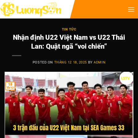
TIN TỨC
Nhận định U22 Việt Nam vs U22 Thái
Lan: Quật ngã “voi chiến”
POSTED ON
THÁNG 12 18, 2025
BY
ADMIN
18
Th12