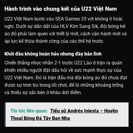
Hành trình vào chung kết của U22 Việt Nam
U22 Việt Nam bước vào SEA Games 33 với không ít hoài
nghi. Dưới sự dẫn dắt của HLV Kim Sang Sik, đội bóng trẻ
áo đỏ phải làm quen với triết lý mới, cách vận hành mới và
áp lực kế thừa thành công của các thế hệ trước.
Khởi đầu không hoàn hảo nhưng đầy bản lĩnh
Chiến thắng nhọc nhằn 2-1 trước U22 Lào ở trận ra quân
khiến nhiều người đặt dấu hỏi về sức mạnh thực sự của
U22 Việt Nam. Đó là trận đấu mà đội bóng áo đỏ chưa đạt
được sự trơn tru trong lối chơi, để lộ những khoảng trống
và thiếu sự sắc bén ở khâu dứt điểm.
Tin tức liên quan:
Tiểu sử Andrés Iniesta – Huyền
Thoại Bóng Đá Tây Ban Nha