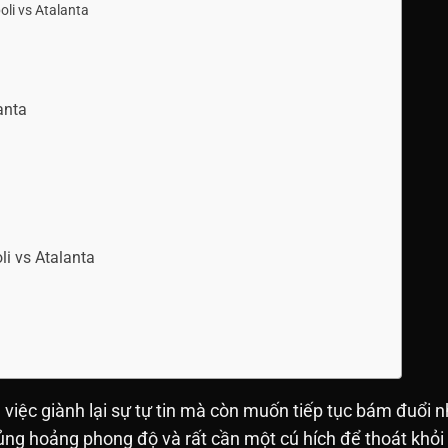
oli vs Atalanta
anta
i vs Atalanta
n việc giành lại sự tự tin mà còn muốn tiếp tục bám đuổi
hủng hoảng phong độ và rất cần một cú hích để thoát khỏ