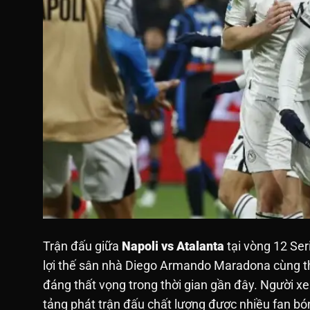
Trận đấu giữa
Napoli vs Atalanta
tại vòng 12 Ser
lợi thế sân nhà Diego Armando Maradona cùng th
đáng thất vọng trong thời gian gần đây. Người x
tảng phát trận đấu chất lượng được nhiều fan bó