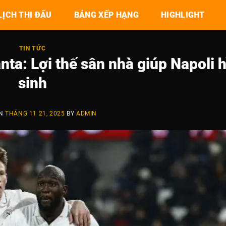
LỊCH THI ĐẤU
BẢNG XẾP HẠNG
HIGHLIGHT
TIN TỨC
nta: Lợi thế sân nhà giúp Napoli h
sinh
ON
THÁNG 11 21, 2025
BY
ADMIN