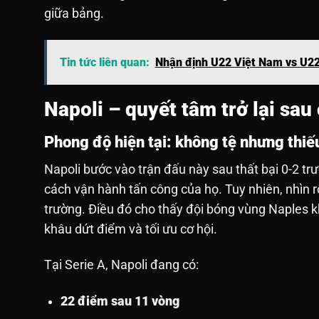
giữa bảng.
Tin tức liên quan:
Nhận định U22 Việt Nam vs U22 
Napoli – quyết tâm trở lại sau
Phong độ hiện tại: không tệ nhưng thiế
Napoli bước vào trận đấu này sau thất bại 0-2 tr
cách vận hành tấn công của họ. Tuy nhiên, nhìn r
trường. Điều đó cho thấy đội bóng vùng Naples 
khâu dứt điểm và tối ưu cơ hội.
Tại Serie A, Napoli đang có:
22 điểm sau 11 vòng