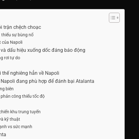
ỗi trận chệch choạc
 thiếu sự bùng nổ
t của Napoli
 và dấu hiệu xuống dốc đáng báo động
g rơi tự do
i thế nghiêng hẳn về Napoli
a Napoli đang phù hợp để đánh bại Atalanta
ng biên
 phản công thiếu tốc độ
hiến khu trung tuyến
và kỹ thuật
mạnh vs sức mạnh
nta