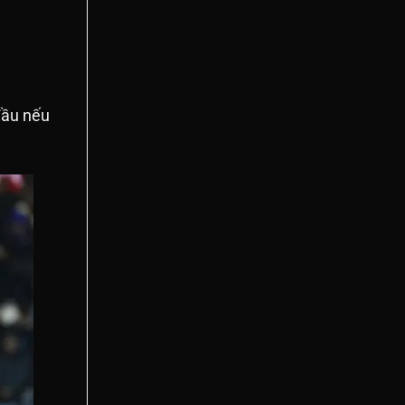
đầu nếu