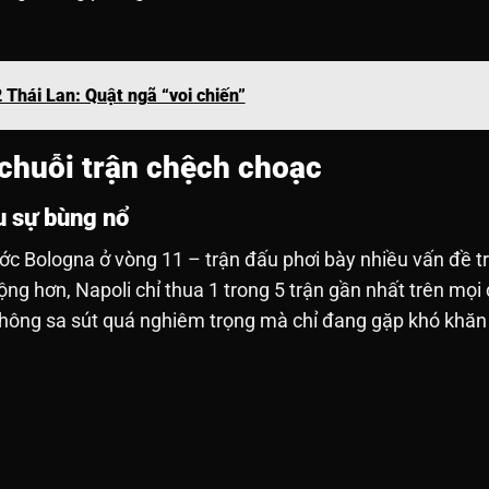
Thái Lan: Quật ngã “voi chiến”
 chuỗi trận chệch choạc
u sự bùng nổ
ước Bologna ở vòng 11 – trận đấu phơi bày nhiều vấn đề t
ộng hơn, Napoli chỉ thua 1 trong 5 trận gần nhất trên mọi
không sa sút quá nghiêm trọng mà chỉ đang gặp khó khăn