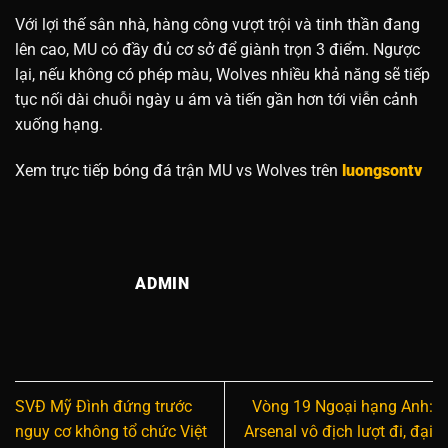
Với lợi thế sân nhà, hàng công vượt trội và tinh thần đang
lên cao, MU có đầy đủ cơ sở để giành trọn 3 điểm. Ngược
lại, nếu không có phép màu, Wolves nhiều khả năng sẽ tiếp
tục nối dài chuỗi ngày u ám và tiến gần hơn tới viễn cảnh
xuống hạng.
Xem trực tiếp bóng đá trận MU vs Wolves trên
luongsontv
ADMIN
SVĐ Mỹ Đình đứng trước
Vòng 19 Ngoại hạng Anh:
nguy cơ không tổ chức Việt
Arsenal vô địch lượt đi, đại