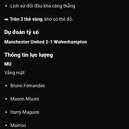
Lịch sử đối đầu khá căng thẳng
➡️
Trên 3 thẻ vàng
, khó có thẻ đỏ.
Dự đoán tỷ số
Manchester United 2-1 Wolverhampton
Thông tin lực lượng
MU
Vắng mặt:
Bruno Fernandes
Mason Mount
Harry Maguire
Mainoo