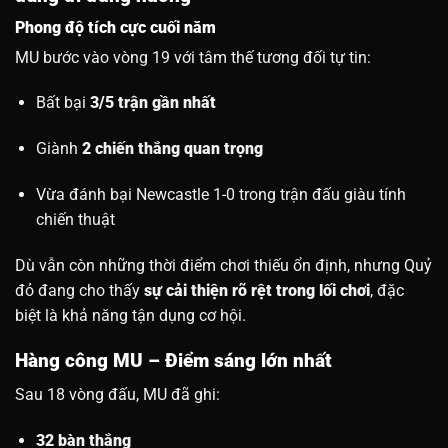
Phong độ tích cực cuối năm
MU bước vào vòng 19 với tâm thế tương đối tự tin:
Bất bại
3/5 trận gần nhất
Giành
2 chiến thắng quan trọng
Vừa đánh bại Newcastle 1-0 trong trận đấu giàu tính
chiến thuật
Dù vẫn còn những thời điểm chơi thiếu ổn định, nhưng Quỷ
đỏ đang cho thấy
sự cải thiện rõ rệt trong lối chơi
, đặc
biệt là khả năng tận dụng cơ hội.
Hàng công MU – Điểm sáng lớn nhất
Sau 18 vòng đấu, MU đã ghi:
32 bàn thắng