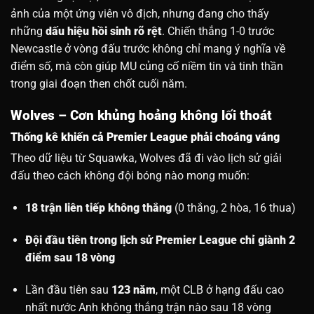
ảnh của một ứng viên vô địch, nhưng đang cho thấy
những
dấu hiệu hồi sinh rõ rệt
. Chiến thắng 1-0 trước
Newcastle ở vòng đấu trước không chỉ mang ý nghĩa về
điểm số, mà còn giúp MU củng cố niềm tin và tinh thần
trong giai đoạn then chốt cuối năm.
Wolves – Cơn khủng hoảng không lối thoát
Thống kê khiến cả Premier League phải choáng váng
Theo dữ liệu từ Squawka, Wolves đã đi vào lịch sử giải
đấu theo cách không đội bóng nào mong muốn:
18 trận liên tiếp không thắng
(0 thắng, 2 hòa, 16 thua)
Đội đầu tiên trong lịch sử Premier League chỉ giành 2
điểm sau 18 vòng
Lần đầu tiên sau
123 năm
, một CLB ở hạng đấu cao
nhất nước Anh không thắng trận nào sau 18 vòng