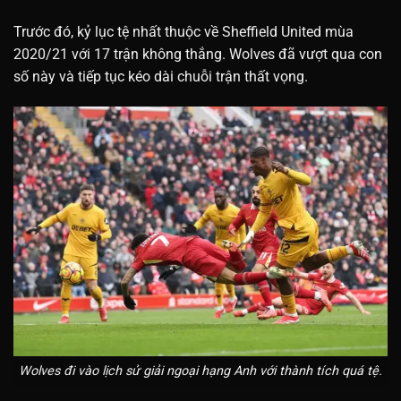
Trước đó, kỷ lục tệ nhất thuộc về Sheffield United mùa
2020/21 với 17 trận không thắng. Wolves đã vượt qua con
số này và tiếp tục kéo dài chuỗi trận thất vọng.
Wolves đi vào lịch sử giải ngoại hạng Anh với thành tích quá tệ.