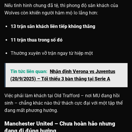
Nếu tình hình chung đã tệ, thì phong độ sân khách của
Wolves còn khiến người hâm mộ lo lắng hơn:
13 trận sân khách liên tiếp không thắng
11 trận thua trong số đó
Thường xuyên vỡ trận ngay từ hiệp một
Tin tức liên quan:
Nhận định Verona vs Juventus
(20/9/2025) – Tối thiểu 3 bàn thắng tại Serie A
Việc phải làm khách tại Old Trafford – nơi MU đang hồi
sinh – chẳng khác nào thử thách cực đại với một tập thể
đang mất phương hướng.
Manchester United – Chưa hoàn hảo nhưng
đang đi đúng hướng