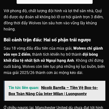
Với phong độ, chất lượng đội hình và lợi thế sân nhà, Quỷ
đỏ được dự đoán sẽ không bỏ lỡ cơ hội giành trọn 3 điểm,
đồng thời đẩy Wolves lún sâu hơn vào vũng lầy khủng
hoảng.
Bối cảnh trận đấu: Hai số phận trái ngược
Sau 18 vòng đấu đầu tiên của mùa giải,
Wolves chỉ giành
vỏn vẹn 2 điểm
, thành tích khiến họ trở thành
đội bóng
khởi đầu tệ nhất lịch sử Ngoại hạng Anh
. Không chỉ đứng
cuối bảng, Wolves còn liên tục phá những kỷ lục buồn, biến
mùa giải 2025/26 thành cơn ác mộng kéo dài.
Tin tức liên quan:
Nicolò Barella – Tiền Vệ Box-to-
Box Toàn Năng Của Inter Milan | Luongsontv
Ở chiều ngược lại, Manchester United dù chưa đạt tới hình