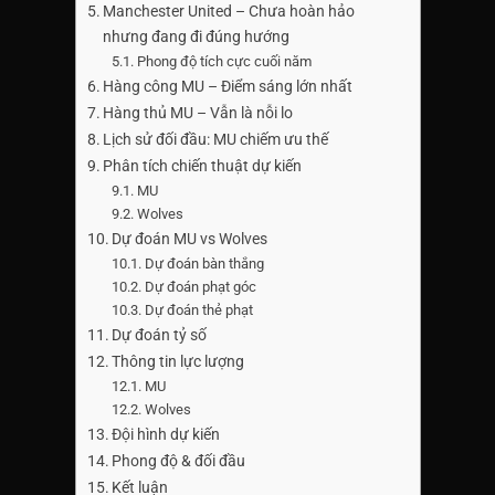
Manchester United – Chưa hoàn hảo
nhưng đang đi đúng hướng
Phong độ tích cực cuối năm
Hàng công MU – Điểm sáng lớn nhất
Hàng thủ MU – Vẫn là nỗi lo
Lịch sử đối đầu: MU chiếm ưu thế
Phân tích chiến thuật dự kiến
MU
Wolves
Dự đoán MU vs Wolves
Dự đoán bàn thắng
Dự đoán phạt góc
Dự đoán thẻ phạt
Dự đoán tỷ số
Thông tin lực lượng
MU
Wolves
Đội hình dự kiến
Phong độ & đối đầu
Kết luận