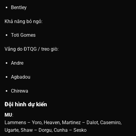
Bentley
Khả năng bỏ ngỏ:
Toti Gomes
Vắng do ĐTQG / treo giò:
Andre
Agbadou
Chirewa
Đội hình dự kiến
MU
:
Lammens – Yoro, Heaven, Martinez – Dalot, Casemiro,
Ugarte, Shaw – Dorgu, Cunha – Sesko