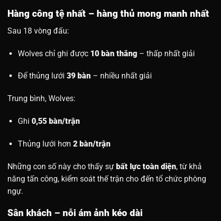
Hàng công tệ nhất – hàng thủ mong manh nhất
Sau 18 vòng đấu:
Wolves chỉ ghi được
10 bàn thắng
– thấp nhất giải
Để thủng lưới
39 bàn
– nhiều nhất giải
Trung bình, Wolves:
Ghi
0,55 bàn/trận
Thủng lưới hơn
2 bàn/trận
Những con số này cho thấy sự
bất lực toàn diện
, từ khả
năng tấn công, kiểm soát thế trận cho đến tổ chức phòng
ngự.
Sân khách – nỗi ám ảnh kéo dài