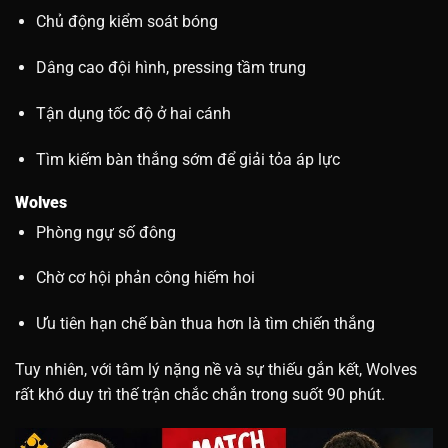
Chủ động kiểm soát bóng
Dâng cao đội hình, pressing tầm trung
Tận dụng tốc độ ở hai cánh
Tìm kiếm bàn thắng sớm để giải tỏa áp lực
Wolves
Phòng ngự số đông
Chờ cơ hội phản công hiếm hoi
Ưu tiên hạn chế bàn thua hơn là tìm chiến thắng
Tuy nhiên, với tâm lý nặng nề và sự thiếu gắn kết, Wolves
rất khó duy trì thế trận chắc chắn trong suốt 90 phút.