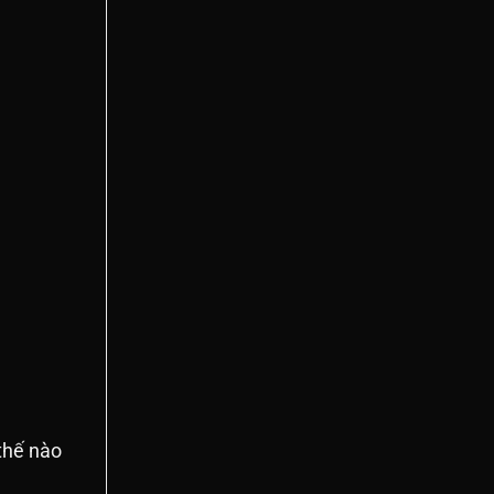
thế nào