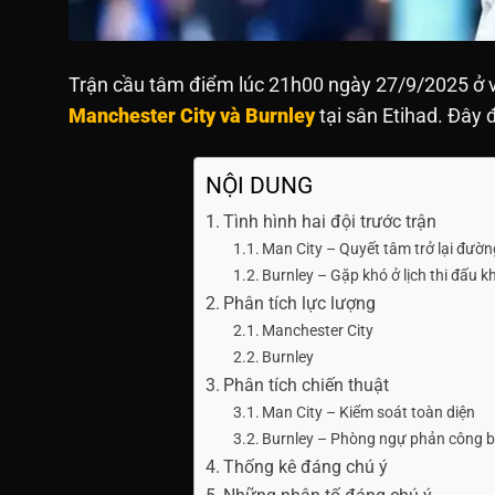
Trận cầu tâm điểm lúc 21h00 ngày 27/9/2025 ở 
Manchester City và Burnley
tại sân Etihad. Đây 
NỘI DUNG
Tình hình hai đội trước trận
Man City – Quyết tâm trở lại đườ
Burnley – Gặp khó ở lịch thi đấu k
Phân tích lực lượng
Manchester City
Burnley
Phân tích chiến thuật
Man City – Kiểm soát toàn diện
Burnley – Phòng ngự phản công b
Thống kê đáng chú ý