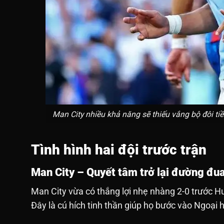
Man City nhiều khả năng sẽ thiếu vắng bộ đôi t
Tình hình hai đội trước trận
Man City – Quyết tâm trở lại đường đu
Man City vừa có thắng lợi nhẹ nhàng 2-0 trước Hu
Đây là cú hích tinh thần giúp họ bước vào Ngoại h