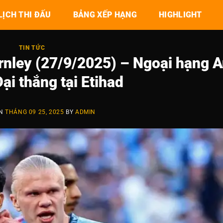
LỊCH THI ĐẤU
BẢNG XẾP HẠNG
HIGHLIGHT
TIN TỨC
rnley (27/9/2025) – Ngoại hạng 
ại thắng tại Etihad
ON
THÁNG 09 25, 2025
BY
ADMIN