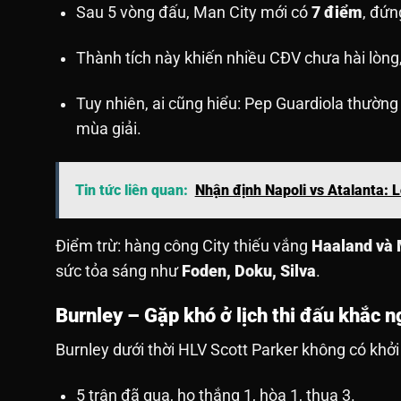
Sau 5 vòng đấu, Man City mới có
7 điểm
, đứn
Thành tích này khiến nhiều CĐV chưa hài lòng,
Tuy nhiên, ai cũng hiểu: Pep Guardiola thường
mùa giải.
Tin tức liên quan:
Nhận định Napoli vs Atalanta: L
Điểm trừ: hàng công City thiếu vắng
Haaland và
sức tỏa sáng như
Foden, Doku, Silva
.
Burnley – Gặp khó ở lịch thi đấu khắc n
Burnley dưới thời HLV Scott Parker không có khở
5 trận đã qua, họ thắng 1, hòa 1, thua 3.