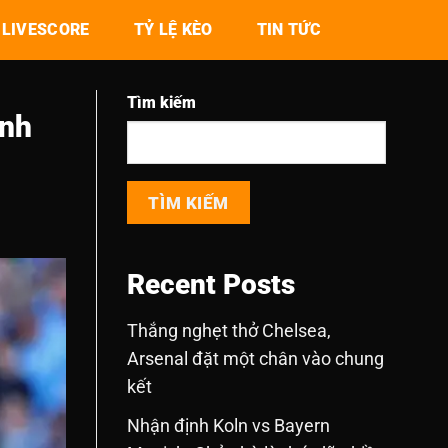
LIVESCORE
TỶ LỆ KÈO
TIN TỨC
Tìm kiếm
Anh
TÌM KIẾM
Recent Posts
Thắng nghẹt thở Chelsea,
Arsenal đặt một chân vào chung
kết
Nhận định Koln vs Bayern