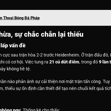
ền Thoại Bóng Đá Pháp
hừa, sự chắc chắn lại thiếu
lấp vấn đề
ch cực sau trận hòa 2-2 trước Heidenheim. Ở trận đấu đó, 
hi có cơ hội. Việc tung ra
21 cú dứt điểm
, trong đó
9 lần 
này không hề tệ.
ần nào phản ánh sự cải thiện nơi mặt trận tấn công. Tuy 
, thiếu sự ổn định cần thiết để tạo nên chuỗi kết quả tíc
 phòng ngự
. Thống kê cho thấy: