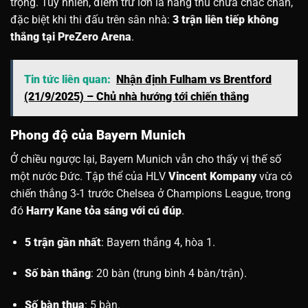
trọng. Tuy nhiên, điểm trừ lớn là hàng thủ chưa chắc chắn,
đặc biệt khi thi đấu trên sân nhà:
3 trận liên tiếp không
thắng tại PreZero Arena
.
Tin tức liên quan:
Nhận định Fulham vs Brentford
(21/9/2025) – Chủ nhà hướng tới chiến thắng
Phong độ của Bayern Munich
Ở chiều ngược lại, Bayern Munich vẫn cho thấy vị thế số
một nước Đức. Tập thể của HLV
Vincent Kompany
vừa có
chiến thắng 3-1 trước Chelsea ở Champions League, trong
đó
Harry Kane tỏa sáng với cú đúp
.
5 trận gần nhất
: Bayern thắng 4, hòa 1.
Số bàn thắng
: 20 bàn (trung bình 4 bàn/trận).
Số bàn thua
: 5 bàn.