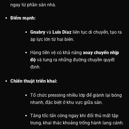
ngay từ phần sân nhà.
Điểm mạnh:
Gnabry
và
Luis Díaz
liên tục di chuyển, tạo ra
áp lực lớn từ hai biên.
Hàng tiền vệ có khả năng
xoay chuyển nhịp
độ
và tung ra những đường chuyền quyết
định.
Chiến thuật triển khai:
Tổ chức pressing nhiều lớp để giành lại bóng
nhanh, đặc biệt ở khu vực giữa sân.
Tăng tốc tấn công ngay khi đối thủ mất tập
trung, khai thác khoảng trống hành lang cánh.