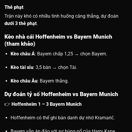
Thẻ phạt
Trận này khó có nhiều tình huống căng thẳng, dự đoán
dưới 3 thẻ phạt
.
Kèo nhà cái Hoffenheim vs Bayern Munich
(tham khảo)
Kèo châu Á
: Bayern chấp 1,25 → chọn Bayern.
Kèo tài xỉu
: 3,5 bàn → chọn Tài.
Kèo châu Âu
: Bayern thắng.
Dự đoán tỷ số Hoffenheim vs Bayern Munich
👉
Hoffenheim 1 – 3 Bayern Munich
Hoffenheim có thể ghi bàn danh dự nhờ Kramarić.
Bayern vẫn áp đảo với sự bùng nổ của Harry Kane.