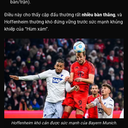
bàn/trận).
Điều này cho thấy cặp đấu thường rất
nhiều bàn thắng
, và
Hoffenheim thường khó đứng vững trước sức mạnh khủng
khiếp của “Hùm xám”.
Hoffenheim khó cản được sức mạnh của Bayern Munich.