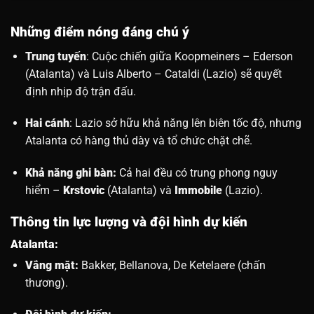
Những điểm nóng đáng chú ý
Trung tuyến
: Cuộc chiến giữa Koopmeiners – Ederson
(Atalanta) và Luis Alberto – Cataldi (Lazio) sẽ quyết
định nhịp độ trận đấu.
Hai cánh
: Lazio sở hữu khả năng lên biên tốc độ, nhưng
Atalanta có hàng thủ dày và tổ chức chặt chẽ.
Khả năng ghi bàn:
Cả hai đều có trung phong nguy
hiểm –
Krstovic
(Atalanta) và
Immobile
(Lazio).
Thông tin lực lượng và đội hình dự kiến
Atalanta:
Vắng mặt:
Bakker, Bellanova, De Ketelaere (chấn
thương).