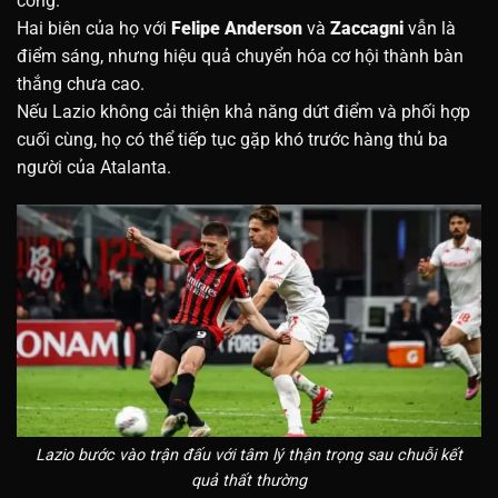
công.
Hai biên của họ với
Felipe Anderson
và
Zaccagni
vẫn là
điểm sáng, nhưng hiệu quả chuyển hóa cơ hội thành bàn
thắng chưa cao.
Nếu Lazio không cải thiện khả năng dứt điểm và phối hợp
cuối cùng, họ có thể tiếp tục gặp khó trước hàng thủ ba
người của Atalanta.
Lazio bước vào trận đấu với tâm lý thận trọng sau chuỗi kết
quả thất thường