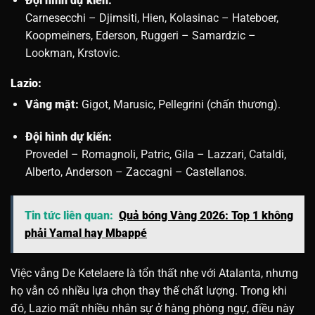
Đội hình dự kiến:
Carnesecchi – Djimsiti, Hien, Kolasinac – Hateboer,
Koopmeiners, Ederson, Ruggeri – Samardzic –
Lookman, Krstovic.
Lazio:
Vắng mặt:
Gigot, Marusic, Pellegrini (chấn thương).
Đội hình dự kiến:
Provedel – Romagnoli, Patric, Gila – Lazzari, Cataldi,
Alberto, Anderson – Zaccagni – Castellanos.
Tin tức liên quan:
Quả bóng Vàng 2026: Top 1 không
phải Yamal hay Mbappé
Việc vắng De Ketelaere là tổn thất nhẹ với Atalanta, nhưng
họ vẫn có nhiều lựa chọn thay thế chất lượng. Trong khi
đó, Lazio mất nhiều nhân sự ở hàng phòng ngự, điều này