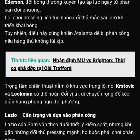
Ederson
, đội bóng thường xuyên tạo áp lực ngay từ phần
sân đối phương.
Lối chơi pressing liên tục buộc đối thủ mắc sai lầm khi
triển khai bóng.
Tuy nhiên, điều này cũng khiến Atalanta dễ bị phản công
nếu hàng thủ không lùi kịp.
Tin tức liên quan:
Nhận định MU vs Brighton: Thời
cơ phá dớp tại Old Trafford
Trọng tâm chiến thuật nằm ở khu vực trung lộ, nơi
Krstovic
và
Lookman
có thể hoán đổi vị trí, di chuyển rộng để kéo
giãn hàng phòng ngự đối phương.
Lazio – Cẩn trọng và dựa vào phản công
Lazio của Sarri vẫn theo đuổi triết lý kiểm soát, nhưng khi
gặp những đối thủ pressing mạnh, họ buộc phải chơi phản