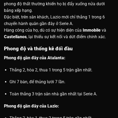
phong độ thất thường khiến họ bị đẩy xuống nửa dưới
bảng xếp hạng.
Đặc biệt, trên sân khách, Lazio mới chỉ thắng 1 trong 6
chuyến hành quân gần đây ở Serie A.
Hàng công của họ, dù có sự hiện diện của
Immobile
và
Castellanos
, lại thiếu sự kết nối và dứt điểm chính xác.
Phong độ và thống kê đối đầu
Phong độ gần đây của Atalanta:
Thắng 2, hòa 2, thua 1 trong 5 trận gần nhất.
Ghi 7 bàn, để thủng lưới 7 lần.
Toàn thắng 3 trận sân nhà gần nhất tại Serie A.
Phong độ gần đây của Lazio: