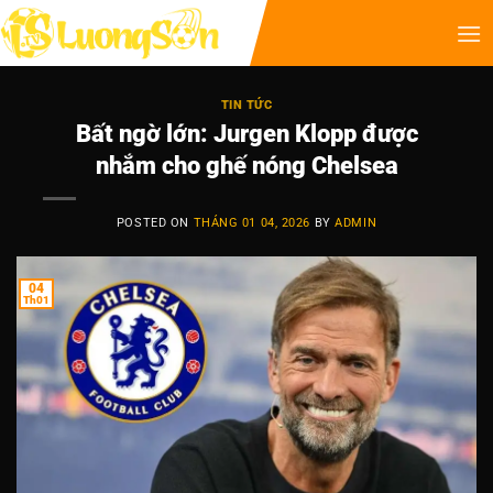
TIN TỨC
Bất ngờ lớn: Jurgen Klopp được
nhắm cho ghế nóng Chelsea
POSTED ON
THÁNG 01 04, 2026
BY
ADMIN
04
Th01