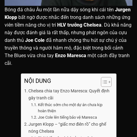
Bóng đá châu Âu một lần nữa dậy sóng khi cái tên
Jurgen
Klopp
bất ngờ được nhắc đến trong danh sách những ứng
viên tiềm năng cho vị trí
HLV trưởng Chelsea
. Dù khả năng
này được đánh giá là rất thấp, nhưng phát ngôn của cựu
danh thủ
Joe Cole
đã nhanh chóng thu hút sự chú ý của
truyền thông và người hâm mộ, đặc biệt trong bối cảnh
The Blues vừa chia tay
Enzo Maresca
một cách đầy tranh
cãi.
NỘI DUNG
Chelsea chia tay Enzo Maresca: Quyết định
gây tranh cãi
Kết thúc sớm cho một dự án chưa kịp
hoàn thiện
Joe Cole lên tiếng bảo vệ Maresca
Jurgen Klopp – “giấc mơ điên rồ” cho ghế
nóng Chelsea