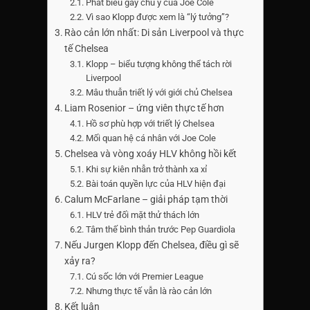
Phát biểu gây chú ý của Joe Cole
Vì sao Klopp được xem là “lý tưởng”?
Rào cản lớn nhất: Di sản Liverpool và thực
tế Chelsea
Klopp – biểu tượng không thể tách rời
Liverpool
Mâu thuẫn triết lý với giới chủ Chelsea
Liam Rosenior – ứng viên thực tế hơn
Hồ sơ phù hợp với triết lý Chelsea
Mối quan hệ cá nhân với Joe Cole
Chelsea và vòng xoáy HLV không hồi kết
Khi sự kiên nhẫn trở thành xa xỉ
Bài toán quyền lực của HLV hiện đại
Calum McFarlane – giải pháp tạm thời
HLV trẻ đối mặt thử thách lớn
Tâm thế bình thản trước Pep Guardiola
Nếu Jurgen Klopp đến Chelsea, điều gì sẽ
xảy ra?
Cú sốc lớn với Premier League
Nhưng thực tế vẫn là rào cản lớn
Kết luận