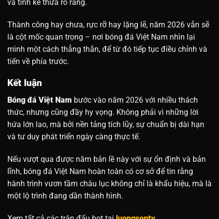
và tính kế thừa rõ ràng.
Thành công hay chưa, rực rỡ hay lặng lẽ, năm 2026 vẫn sẽ
là cột mốc quan trọng – nơi bóng đá Việt Nam nhìn lại
mình một cách thẳng thắn, để từ đó tiếp tục điều chỉnh và
tiến về phía trước.
Kết luận
Bóng đá Việt Nam
bước vào năm 2026 với nhiều thách
thức, nhưng cũng đầy hy vọng. Không phải vì những lời
hứa lớn lao, mà bởi nền tảng tích lũy, sự chuẩn bị dài hạn
và tư duy phát triển ngày càng thực tế.
Nếu vượt qua được năm bản lề này với sự ổn định và bản
lĩnh, bóng đá Việt Nam hoàn toàn có cơ sở để tin rằng
hành trình vươn tầm châu lục không chỉ là khẩu hiệu, mà là
một lộ trình đang dần thành hình.
Xem tất cả các trận đấu hot tại
luongsontv