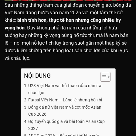
Sau những thăng trầm của giai đoạn chuyển giao, bóng đá
Việt Nam đang bước vào năm 2026 với một tâm thế rất
khác:
bình tĩnh hơn, thực tế hơn nhưng cũng nhiều hy
vọng hơn
. Đây không phải là năm của những lời hứa
suông hay những kỳ vọng bùng nổ tức thì, mà là năm bản
lề – nơi mọi nỗ lực tích lũy trong suốt gần một thập kỷ sẽ
được kiểm chứng trên hàng loạt sân chơi lớn của khu vực
và châu lục.
NỘI DUNG
U23 Việt Nam và thử thách đầu năm tại
châu lục
Futsal Việt Nam – Lặng lẽ nhưng bền bỉ
Bóng đá nữ Việt Nam và cột mốc Asian
Cup 2026
Đội tuyển quốc gia và bài toán Asian Cup
2027
AFF Cup 2026 – Bảo vệ vị thế khu vực