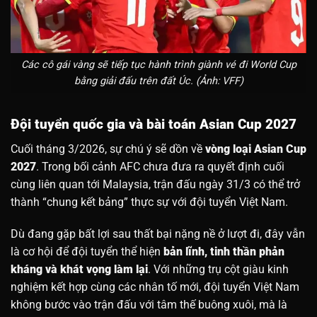
Các cô gái vàng sẽ tiếp tục hành trình giành vé đi World Cup
bằng giải đấu trên đất Úc. (Ảnh: VFF)
Đội tuyển quốc gia và bài toán Asian Cup 2027
Cuối tháng 3/2026, sự chú ý sẽ dồn về
vòng loại Asian Cup
2027
. Trong bối cảnh AFC chưa đưa ra quyết định cuối
cùng liên quan tới Malaysia, trận đấu ngày 31/3 có thể trở
thành “chung kết bảng” thực sự với đội tuyển Việt Nam.
Dù đang gặp bất lợi sau thất bại nặng nề ở lượt đi, đây vẫn
là cơ hội để đội tuyển thể hiện
bản lĩnh, tinh thần phản
kháng và khát vọng làm lại
. Với những trụ cột giàu kinh
nghiệm kết hợp cùng các nhân tố mới, đội tuyển Việt Nam
không bước vào trận đấu với tâm thế buông xuôi, mà là