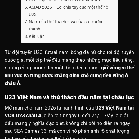
ASIAD 2026 – Lời chia tay của một thế hệ
U23
Năm của thử thách – và của sự trưởng
thành
Kết luận
Từ đội tuyển U23, futsal nam, bóng đá nữ cho tới đội tuyển
quốc gia, mỗi tập thể đều mang theo những mục tiêu riêng,
nhưng cùng hướng tới một đích đến chung:
giữ vững vị thế
khu vực và từng bước khẳng định chỗ đứng bền vững ở
châu Á
.
U23 Việt Nam và thử thách đầu năm tại châu lục
Mở màn cho năm 2026 là hành trình của
U23 Việt Nam tại
VCK U23 châu Á
, diễn ra từ ngày 6 đến 24/1. Đây là giải
đấu mang ý nghĩa đặc biệt, không chỉ bởi nó diễn ra ngay
sau SEA Games 33, mà còn vì nó phản ánh rõ chất lượng
thật sự của thế hệ cầu thủ trẻ hiện tại.